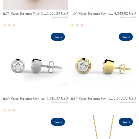
1,558.24 USD
4,343.02 USD
0.75 Karat Pırlanta Yaprak Tamtur Altın Yüzük
1.00 Karat Pırlanta Sıvama Tektaş Altın Küpe
2,597.07 USD
7,238.36 USD
%40
%40
1,710.57 USD
3,093.73 USD
0.60 Karat Pırlanta Sıvama Tektaş Altın Küpe
0.80 Karat Pırlanta Sıvama Tektaş Altın Küpe
2,850.95 USD
5,156.22 USD
%40
%40