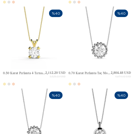
%40
%40
2,112.20 USD
2,804.48 USD
0.50 Karat Pırlanta 4 Tırnak Kalp Tektaş Altın Kolye
0.70 Karat Pırlanta Taç Model Tektaş Altın Kolye
3,520.33 USD
4,674.13 USD
%40
%40