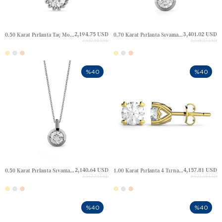
2,194.75 USD
3,401.02 USD
0.50 Karat Pırlanta Taç Model Tektaş Altın Kolye
0.70 Karat Pırlanta Sıvama Tektaş Altın Kolye
3,657.91 USD
5,668.37 USD
%40
%40
2,140.64 USD
4,157.81 USD
0.50 Karat Pırlanta Sıvama Tektaş Altın Kolye
1.00 Karat Pırlanta 4 Tırnak Kalp Tektaş Altın Küpe
3,567.74 USD
6,929.68 USD
%40
%40