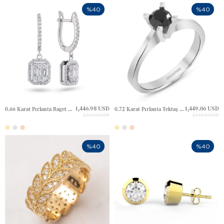
%40
%40
1,446.98 USD
1,449.06 USD
0.66 Karat Pırlanta Baget Halo Huggie Altın Küpe
0.72 Karat Pırlanta Tektaş Altın Yüzük
2,411.63 USD
2,415.10 USD
%40
%40