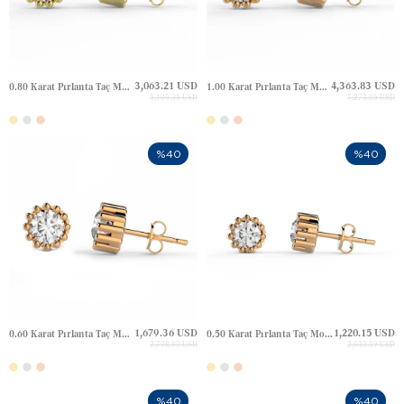
3,063.21 USD
4,363.83 USD
0.80 Karat Pırlanta Taç Model Tektaş Altın Küpe
1.00 Karat Pırlanta Taç Model Tektaş Halo Çivili Altın Küpe
5,105.35 USD
7,273.05 USD
%40
%40
1,679.36 USD
1,220.15 USD
0.60 Karat Pırlanta Taç Model Tektaş Halo Çivili Altın Küpe
0.50 Karat Pırlanta Taç Model Tektaş Altın Küpe
2,798.93 USD
2,033.59 USD
%40
%40