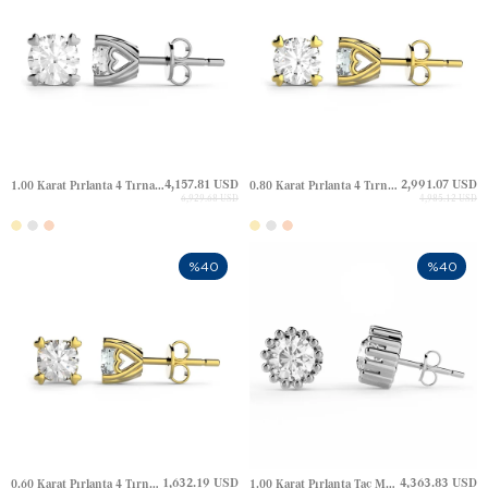
4,157.81 USD
2,991.07 USD
1.00 Karat Pırlanta 4 Tırnak Kalp Tektaş Altın Küpe
0.80 Karat Pırlanta 4 Tırnak Kalp Tektaş Altın Küpe
6,929.68 USD
4,985.12 USD
%40
%40
1,632.19 USD
4,363.83 USD
0.60 Karat Pırlanta 4 Tırnak Kalp Tektaş Altın Küpe
1.00 Karat Pırlanta Taç Model Tektaş Halo Çivili Altın Küpe