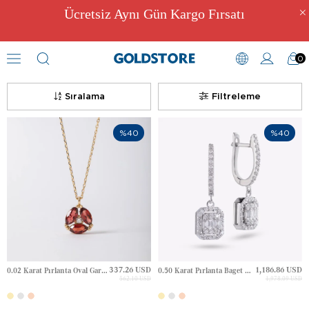
Ücretsiz Aynı Gün Kargo Fırsatı
0
Chroma Precious Serisi
Sıralama
Filtreleme
%40
%40
337.26 USD
1,186.86 USD
0.02 Karat Pırlanta Oval Garnet Garnet Üçleme Elmas Altın Kolye
0.50 Karat Pırlanta Baget Halo Huggie Altın Küpe
562.10 USD
1,978.09 USD