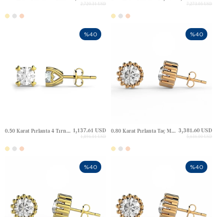
2,720.31 USD
7,273.05 USD
%40
%40
1,137.61 USD
3,381.60 USD
0.50 Karat Pırlanta 4 Tırnak Kalp Tektaş Altın Küpe
0.80 Karat Pırlanta Taç Model Tektaş Halo Çivili Altın Küpe
1,896.01 USD
5,636.00 USD
%40
%40