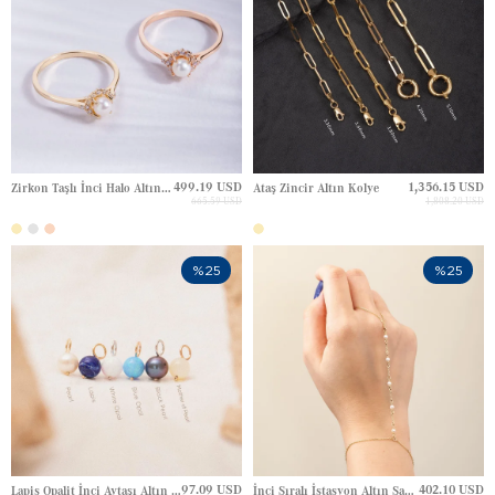
499.19 USD
1,356.15 USD
Zirkon Taşlı İnci Halo Altın Yüzük
Ataş Zincir Altın Kolye
665.59 USD
1,808.20 USD
%25
%25
97.09 USD
402.10 USD
Lapis Opalit İnci Aytaşı Altın Kolye Ucu Charm
İnci Sıralı İstasyon Altın Şahmeran