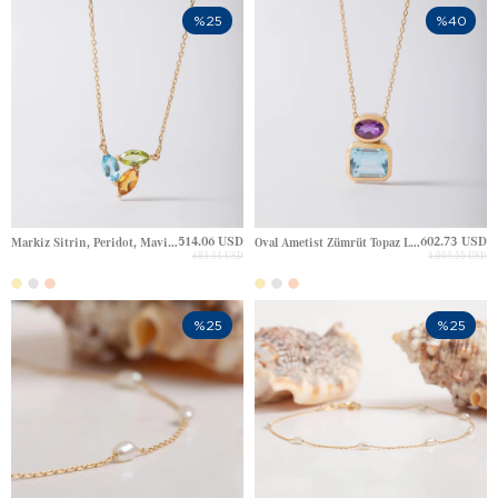
%25
%40
514.06 USD
602.73 USD
Markiz Sitrin, Peridot, Mavi Topaz Trilogy Aura Yaprak Altın Kolye
Oval Ametist Zümrüt Topaz Lavande Aura Blok Tasarım Altın Kolye
685.41 USD
1,004.55 USD
%25
%25