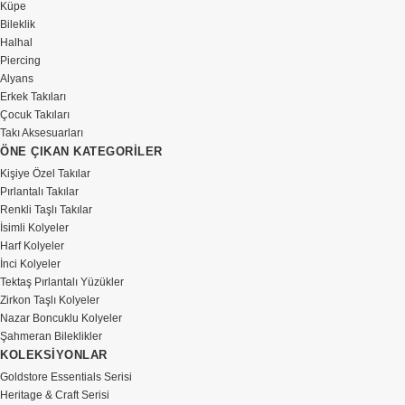
Küpe
Bileklik
Halhal
Piercing
Alyans
Erkek Takıları
Çocuk Takıları
Takı Aksesuarları
ÖNE ÇIKAN KATEGORİLER
Kişiye Özel Takılar
Pırlantalı Takılar
Renkli Taşlı Takılar
İsimli Kolyeler
Harf Kolyeler
İnci Kolyeler
Tektaş Pırlantalı Yüzükler
Zirkon Taşlı Kolyeler
Nazar Boncuklu Kolyeler
Şahmeran Bileklikler
KOLEKSİYONLAR
Goldstore Essentials Serisi
Heritage & Craft Serisi