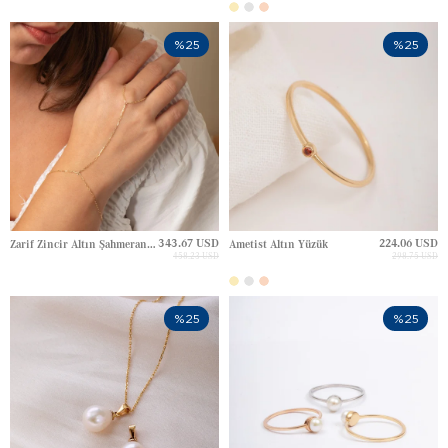
%25
%25
343.67 USD
224.06 USD
Zarif Zincir Altın Şahmeran Bileklik
Ametist Altın Yüzük
458.23 USD
298.75 USD
%25
%25