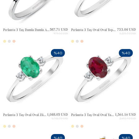
587.71 USD
733.04 USD
Pırlanta 3 Taş Damla Damla Ametist Altın Yüzük
Pırlanta 3 Taş Oval Oval Topaz Altın Yüzük
979.51 USD
1,221.73 USD
%40
%40
1,048.05 USD
1,561.16 USD
Pırlanta 3 Taş Oval Oval Zümrüt Altın Yüzük
Pırlanta 3 Taş Oval Oval Yakut Altın Yüzük
1,746.75 USD
2,601.93 USD
%40
%40