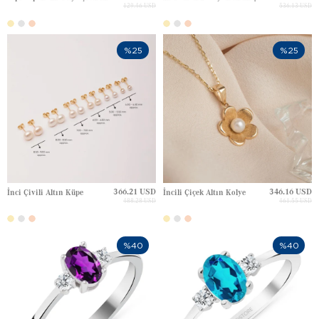
129.46 USD
536.13 USD
%25
%25
366.21 USD
346.16 USD
İnci Çivili Altın Küpe
İncili Çiçek Altın Kolye
488.28 USD
461.55 USD
%40
%40