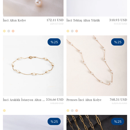
172.11 USD
310.93 USD
İnci Altın Kolye
İnci Tektaş Altın Yüzük
229.47 USD
414.57 USD
%25
%25
336.66 USD
768.31 USD
İnci Aralıklı İstasyon Altın Bileklik
Prenses İnci Altın Kolye
448.88 USD
1,024.41 USD
%25
%25