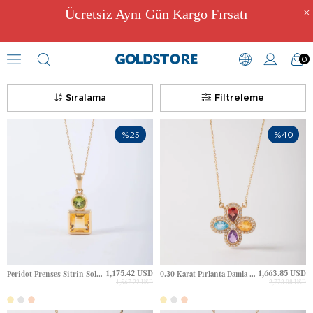
Ücretsiz Aynı Gün Kargo Fırsatı
0
Renkli Taşlı Takılar
Sıralama
Filtreleme
%25
%40
1,175.42 USD
1,663.85 USD
Peridot Prenses Sitrin Soleil Aura Blok Tasarım Altın Kolye
0.30 Karat Pırlanta Damla Ametist, Topaz, Garnet, Sitrin Clover Aura Lüks Halo Altın Kolye
1,567.22 USD
2,773.08 USD