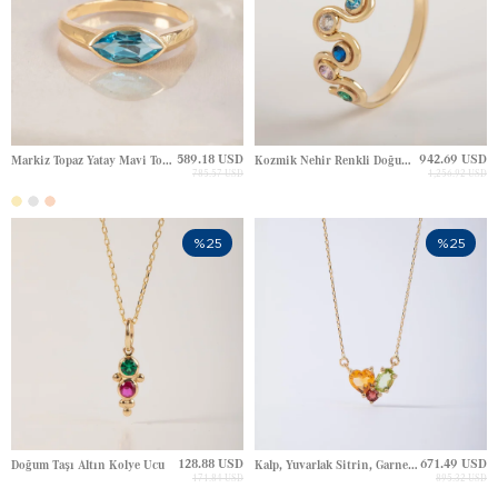
589.18 USD
942.69 USD
Markiz Topaz Yatay Mavi Topaz Minimal Blok Yüzük Tektaş Altın Yüzük
Kozmik Nehir Renkli Doğum Taşlı S Tasarım Aile Altın Yüzük
785.57 USD
1,256.92 USD
%25
%25
128.88 USD
671.49 USD
Doğum Taşı Altın Kolye Ucu
Kalp, Yuvarlak Sitrin, Garnet Peridot Aşk Buketi Renkli Doğal Taşlı Kalp Altın Kolye
171.84 USD
895.32 USD