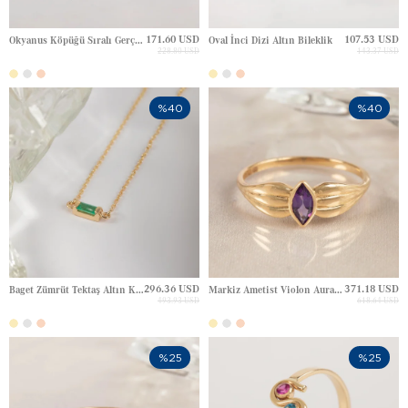
171.60 USD
107.53 USD
Okyanus Köpüğü Sıralı Gerçek İnci Altın Kolye
Oval İnci Dizi Altın Bileklik
228.80 USD
143.37 USD
%40
%40
296.36 USD
371.18 USD
Baget Zümrüt Tektaş Altın Kolye
Markiz Ametist Violon Aura Kanat Tasarım Tektaş Altın Yüzük
493.93 USD
618.64 USD
%25
%25