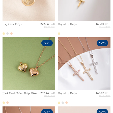
272.06 USD
160.80 USD
Haç Altın Kolye
Haç Altın Kolye
362.75 USD
214.40 USD
%25
%25
257.44 USD
165.67 USD
Harf Yazılı Balon Kalp Altın Kolye
Haç Altın Kolye
343.26 USD
220.90 USD
%25
%25