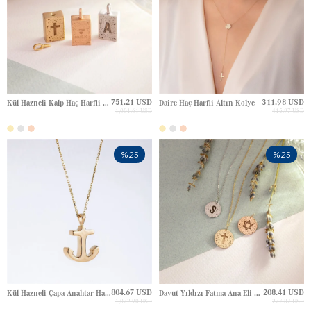
751.21 USD
311.98 USD
Kül Hazneli Kalp Haç Harfli Altın Kolye
Daire Haç Harfli Altın Kolye
1,001.61 USD
415.97 USD
%25
%25
804.67 USD
208.41 USD
Kül Hazneli Çapa Anahtar Haç Gravürlü Altın Kolye
Davut Yıldızı Fatma Ana Eli Hamsa Yıldız Çapa Haç Harfli Altın Kolye
1,072.90 USD
277.87 USD