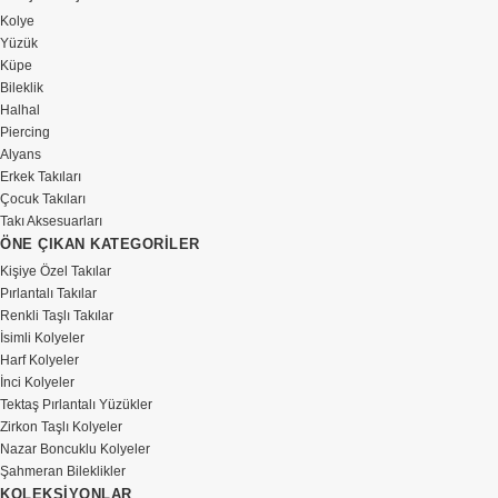
Kolye
Yüzük
Küpe
Bileklik
Halhal
Piercing
Alyans
Erkek Takıları
Çocuk Takıları
Takı Aksesuarları
ÖNE ÇIKAN KATEGORİLER
Kişiye Özel Takılar
Pırlantalı Takılar
Renkli Taşlı Takılar
İsimli Kolyeler
Harf Kolyeler
İnci Kolyeler
Tektaş Pırlantalı Yüzükler
Zirkon Taşlı Kolyeler
Nazar Boncuklu Kolyeler
Şahmeran Bileklikler
KOLEKSİYONLAR