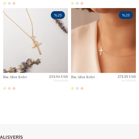
%25
%25
235.96 USD
275.55 USD
Haç Altın Kolye
Haç Altın Kolye
314.61 USD
367.40 USD
ALIŞVERİŞ