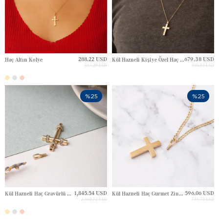
288.22 USD
679.38 USD
Haç Altın Kolye
Kül Hazneli Kişiye Özel Haç Prizma Altın Kolye
384.29 USD
905.84 USD
%25
%25
1,845.54 USD
596.06 USD
Kül Hazneli Haç Gravürlü Altın Kolye
Kül Hazneli Haç Gurmet Zincir Altın Kolye
2,460.72 USD
794.75 USD