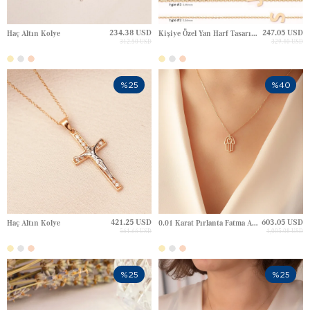
234.38 USD
247.05 USD
Haç Altın Kolye
Kişiye Özel Yan Harf Tasarım Altın Kolye
312.50 USD
329.40 USD
%25
%40
421.25 USD
603.05 USD
Haç Altın Kolye
0.01 Karat Pırlanta Fatma Ana Eli Hamsa Kalp Altın Kolye
561.66 USD
1,005.08 USD
%25
%25