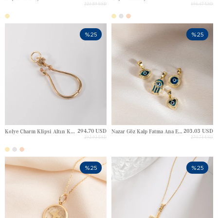
221.89 USD
196.47 USD
%25
%25
294.70 USD
203.03 USD
Kolye Charm Klipsi Altın Kolye
Nazar Göz Kalp Fatma Ana Eli Anahtar Altın Kolye
392.93 USD
270.71 USD
%25
%25