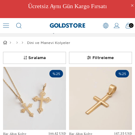
Ücretsiz Aynı Gün Kargo Fırsatı
0
Dini Motifli Kolye Modelleri
Dini ve Manevi Kolyeler
Sıralama
Filtreleme
%25
%25
166.42 USD
147.35 USD
Haç Altın Kolye
Haç Altın Kolye