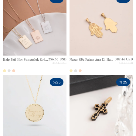
256.63 USD
387.46 USD
Kalp Pati Haç Sonsuzluk Zodyak Gravürlü Dörtgen Plaka Altın Kolye
Nazar Göz Fatma Ana Eli Hamsa Gravürlü Altın Kolye
342.17 USD
516.62 USD
%25
%25