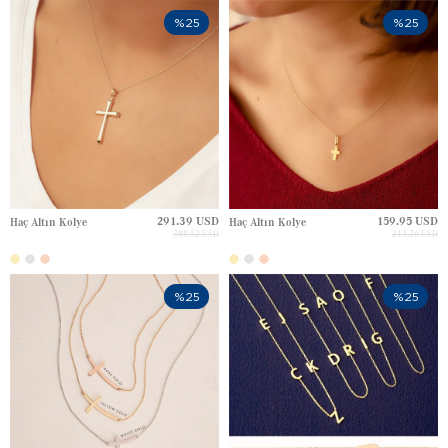
%25
%25
291.39 USD
159.95 USD
Haç Altın Kolye
Haç Altın Kolye
388.52 USD
213.26 USD
%25
%25