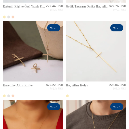
292.44 USD
522.76 USD
Kalemli Kişiye Özel Yazılı Plaka Altın Kolye
Gotik Tasarım Oniks Haç Altın Kolye
389.93 USD
697.01 USD
%25
%25
572.22 USD
228.04 USD
Kare Haç Altın Kolye
Haç Altın Kolye
762.96 USD
304.06 USD
%25
%25