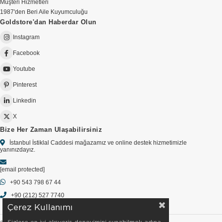
Müşteri Hizmetleri
1987'den Beri Aile Kuyumculuğu
Goldstore'dan Haberdar Olun
Instagram
Facebook
Youtube
Pinterest
Linkedin
X
Bize Her Zaman Ulaşabilirsiniz
İstanbul İstiklal Caddesi mağazamız ve online destek hizmetimizle
yanınızdayız.
[email protected]
+90 543 798 67 44
+90 (212) 527 7740
Çerez Kullanımı
Sizlere en iyi alışveriş deneyimini sunabilmek adına