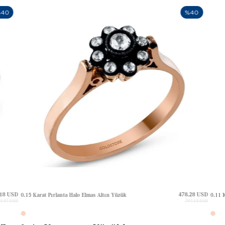
40
%40
18 USD
478.28 USD
0.15 Karat Pırlanta Halo Elmas Altın Yüzük
0.11 K
1.97 USD
797.13 USD