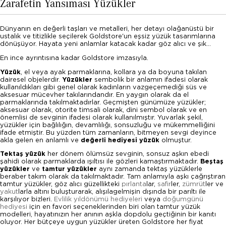
Zarafetin Yansıması Yüzükler
Dünyanın en değerli taşları ve metalleri, her detayı olağanüstü bir
ustalık ve titizlikle seçilerek Goldstore'un eşsiz yüzük tasarımlarına
dönüşüyor. Hayata yeni anlamlar katacak kadar göz alıcı ve şık...
En ince ayrıntısına kadar Goldstore imzasıyla.
Yüzük
, el veya ayak parmaklarına, kollara ya da boyuna takılan
dairesel objelerdir.
Yüzükler
sembolik bir anlamın ifadesi olarak
kullanıldıkları gibi genel olarak kadınların vazgeçemediği süs ve
aksesuar mücevher takılarındandır. En yaygın olarak da el
parmaklarında takılmaktadırlar. Geçmişten günümüze yüzükler;
aksesuar olarak, otorite timsali olarak, dini sembol olarak ve en
önemlisi de sevginin ifadesi olarak kullanılmıştır. Yuvarlak şekil,
yüzükler için bağlılığın, devamlılığı, sonsuzluğu ve mükemmelliğini
ifade etmiştir. Bu yüzden tüm zamanların, bitmeyen sevgi deyince
akla gelen en anlamlı ve
değerli hediyesi yüzük
olmuştur.
Tektaş yüzük
her dönem ölümsüz sevginin, sonsuz aşkın ebedi
şahidi olarak parmaklarda ışıltısı ile gözleri kamaştırmaktadır.
Beştaş
yüzükler
ve
tamtur yüzükler
aynı zamanda tektaş yüzüklerle
beraber takım olarak da takılmaktadır. Tam anlamıyla aşkı çağrıştıran
tamtur yüzükler, göz alıcı güzellikteki
pırlanta
lar,
safir
ler,
zümrüt
ler ve
yakut
larla altını buluşturarak, alışılagelmişin dışında bir parıltı ile
karşılıyor bizleri.
Evlilik yıldönümü hediyeleri
veya
doğumgünü
hediyesi
için en favori seçeneklerinden biri olan tamtur yüzük
modelleri, hayatınızın her anının aşkla dopdolu geçtiğinin bir kanıtı
oluyor. Her bütçeye uygun yüzükler üreten Goldstore her fiyat