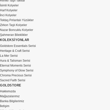
Renkli Taşlı Takılar
İsimli Kolyeler
Harf Kolyeler
İnci Kolyeler
Tektaş Pırlantalı Yüzükler
Zirkon Taşlı Kolyeler
Nazar Boncuklu Kolyeler
Şahmeran Bileklikler
KOLEKSİYONLAR
Goldstore Essentials Serisi
Heritage & Craft Serisi
La Mer Serisi
Aura & Talisman Serisi
Eternal Moments Serisi
Symphony of Glow Serisi
Chroma Precious Serisi
Sacred Faith Serisi
GOLDSTORE
Hakkımızda
Mağazalarımız
Banka Bilgilerimiz
İletişim