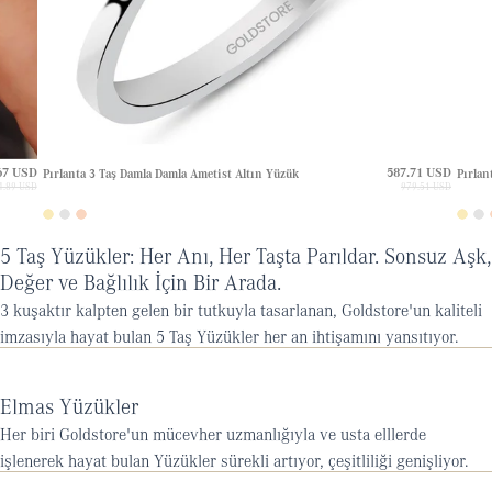
67 USD
587.71 USD
Pırlanta 3 Taş Damla Damla Ametist Altın Yüzük
Pırlan
4.89 USD
979.51 USD
5 Taş Yüzükler: Her Anı, Her Taşta Parıldar. Sonsuz Aşk,
Değer ve Bağlılık İçin Bir Arada.
3 kuşaktır kalpten gelen bir tutkuyla tasarlanan, Goldstore'un kaliteli
imzasıyla hayat bulan 5 Taş Yüzükler her an ihtişamını yansıtıyor.
Elmas Yüzükler
Her biri Goldstore'un mücevher uzmanlığıyla ve usta elllerde
işlenerek hayat bulan Yüzükler sürekli artıyor, çeşitliliği genişliyor.