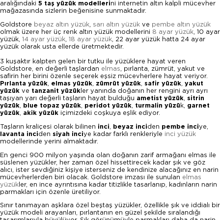
aralığındaki
5 taş yüzük modelleri
ni internetin altın kalpli mücevher
mağazasında sizlerin beğenisine sunmaktadır.
Goldstore
beyaz altın yüzük
,
sarı altın yüzük
ve
pembe altın yüzük
olmak üzere her üç renk altın yüzük modellerini
8 ayar yüzük
, 10 ayar
yüzük,
14 ayar yüzük
,
18 ayar yüzük
, 22 ayar yüzük hatta 24 ayar
yüzük olarak usta ellerde üretmektedir.
3 kuşaktır kalpten gelen bir tutku ile yüzüklere hayat veren
Goldstore, en değerli taşlardan
elmas
, pırlanta, zümrüt, yakut ve
safirin her birini özenle seçerek eşsiz mücevherlere hayat veriyor.
Pırlanta yüzük
,
elmas yüzük
,
zümrüt yüzük
,
safir yüzük
,
yakut
yüzük
ve
tanzanit yüzük
ler yanında doğanın her rengini ayrı ayrı
taşıyan yarı değerli taşların hayat bulduğu
ametist yüzük
,
sitrin
yüzük
,
blue topaz yüzük
,
peridot yüzük
,
turmalin yüzü
k,
garnet
yüzük
,
akik yüzük
içimizdeki coşkuya eşlik ediyor.
Taşların kraliçesi olarak bilinen
inci
,
beyaz inci
den
pembe inci
ye,
lavanta inci
den
siyah inci
ye kadar farklı renkleriyle
inci yüzük
modellerinde yerini almaktadır.
En genci 900 milyon yaşında olan doğanın zarif armağanı elmas ile
süslenen yüzükler, her zaman özel hissettirecek kadar şık ve göz
alıcı, ister sevdiğiniz kişiye isterseniz de kendinize alacağınız en narin
mücevherlerden biri olacak. Goldstore imzası ile sunulan
elmas
yüzük
ler, en ince ayrıntısına kadar titizlikle tasarlanıp, kadınların narin
parmakları için özenle üretiliyor.
Sınır tanımayan aşklara özel
beştaş yüzükler
, özellikle şık ve iddialı bir
yüzük modeli arayanları, pırlantanın en güzel şekilde sıralandığı
tasarımlarıyla büyülüyor. Şık görünümüyle parmakları daha da narin