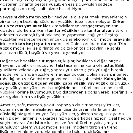
gösteren pırlanta beştaş yüzük, en eşsiz duyguları sadece
parmağınızda değil kalbinizde hissettiriyor.
Sevgisini daha mütevazi bir hediye ile dile getirmek isteyenler için
zirkon taşla bezenip süslenen yüzükler ideal seçim oluyor.
Zirkon
altın tektaş yüzükler
klasik modellerden vazgeçemeyenlerin
gözdesi olurken,
zirkon tamtur yüzükler
ise
tamtur alyans
tercih
edenlerin avantajlı fiyatlarla seçim yapmasını sağlıyor. Beştaş
yüzükten vazgeçemeyen ancak daha ekonomik bir model arayanlar
içinse
zirkon beştaş altın
modelleri Goldstore'da bulunuyor.
Tria
yüzük
modelleri ise pırlanta ya da zirkon taş detayları ile sanki
aşkınızın dünü, bugünü ve yarınını yansıtıyor.
Doğadaki böcekler, sürüngenler, kuşlar, balıklar ve diğer birçok
hayvan ve bitkiler mücevher takı tasarımına konu olmuştur. Balık
yüzükten kelebek yüzüğe, yaprak yüzükten çiçek yüzüğe birçok
model ve formda yüzüklere mağaza dükkan dolaşmadan, internet
rahatlığında ve Goldstore güvencesi ile ulaşabilirsiniz.
Kalp yüzük
,
sonsuzluk yüzük
,
üçgen yüzük
,
çapa yüzük
,
vav yüzük
, kılıç yüzük,
ay yüzük yıldız yüzük ve istediğinizin adı ile üretilecek olan
isimli
yüzükler
online kuyumcunuz Goldstore'den sipariş verebileceğiniz ilk
akla gelen form ve figür yüzüklerdir.
Ametist, safir, mercan, yakut, topaz ya da citrine taşlı yüzükler,
doğanın canlılığını alışılagelmişin dışında tasarımlarla tam da
düşlediğiniz gibi sunuyor. Taşlı yüzükler, yalnızca sevgiliniz ya da
eşiniz değil anneniz, kızkardeşiniz ya da arkadaşınız için ideal hediye
seçimi olarak Goldstore kalitesi ve özenli üretim yaklaşımıyla
sunuluyor. Eklem yüzük modelleri ise, modern tarzın en trend
figürlerle yeniden yorumlanıp altın ile buluşturulduğu farklı