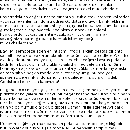
Pırlanta 4C kuralının karat, berraklık, renk ve kesim özelliklerinin en
güzel modellerle bütünleştirildiği Goldstore pırlantalı ürünler,
kendinize ya da sevdiklerinize alacağınız en özel mücevherlerdir.
Hayatındaki en değerli insana pırlanta yüzük almak isterken kaliteden
vazgeçmeyenler için doğru adres Goldstore oluyor. Evlilik teklifinin
olmazsa olmazı tektaş pırlanta yüzük, ışıltısı ile bu özel anın daha da
güzelleşmesini sağlayacak. Kadınlara alınacak en anlamlı
hediyelerden tektaş pırlanta yüzük, aşkın tek kanıtı olarak
sevdiğinizin parmağından çıkarmak istemeyeceği
mücevherlerdendir.
Bağlılığı sembolize eden en ihtişamlı modellerden beştaş pırlanta
sarı altın ya da beyaz altın olarak her beğeniye hitap ediyor. Özellikle
evlilik yıldönümü hediyesi için tercih edebileceğiniz beştaş pırlanta,
kadınların büyük bir mutlulukla karşıladığı hediyelerden biri... Sınır
tanımayan aşklara özel tamtur pırlanta yüzükler tam anlamıyla aşkı
anlatan şık ve seçkin modellerdir. İster doğumgünü hediyesi
isterseniz de evlilik yıldönümü için alabileceğiniz bu şık model,
Goldstore ile bir tıkla kapınızda!
En genci 900 milyon yaşında olan elmasın işlenmesiyle hayat bulan
pırlantalar kolyelere de apayrı bir değer kazandırıyor. Kadınların narin
boyunlarına çok yakışan pırlanta kolyeler, şık olduğu kadar iddialı bir
tarzda sunuluyor. Değeri varlığınızla artacak pırlanta kolye modelleri
altın ya da gümüş olarak Goldstore uzmanlığı ile sizlerle! Ayrıcalıklı
ışıltının yansımasını görmek isteyenler içinse pırlanta küpe ve pırlanta
bileklik modelleri dönemin modası formlarda sunuluyor.
Mükemmelliğin ayrılmaz parçaları pırlanta set modelleri, şıklığı bir
bütün olarak sunuyor. Eşsiz modelleri ile herkesin sahip olmak