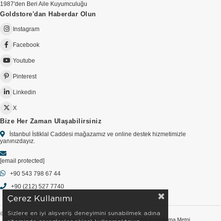
1987'den Beri Aile Kuyumculuğu
Goldstore'dan Haberdar Olun
Instagram
Facebook
Youtube
Pinterest
Linkedin
X
Bize Her Zaman Ulaşabilirsiniz
İstanbul İstiklal Caddesi mağazamız ve online destek hizmetimizle
yanınızdayız.
[email protected]
+90 543 798 67 44
+90 (212) 527 7740
Çerez Kullanımı
Sizlere en iyi alışveriş deneyimini sunabilmek adına
© 2026 GOLDSTORE - Tüm Hakları Saklıdır.
Sözleşmeler
Gizlilik Politikası
Kullanım Koşulları
KVKK Aydınlatma Metni