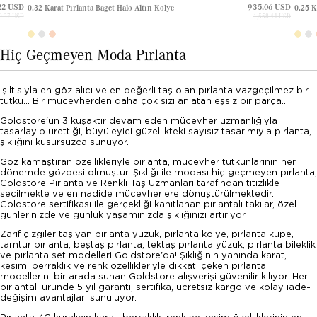
22 USD
935.06 USD
0.32 Karat Pırlanta Baget Halo Altın Kolye
0.25 K
0.37 USD
1,558.44 USD
Hiç Geçmeyen Moda Pırlanta
Işıltısıyla en göz alıcı ve en değerli taş olan pırlanta vazgeçilmez bir
tutku... Bir mücevherden daha çok sizi anlatan eşsiz bir parça...
Goldstore'un 3 kuşaktır devam eden mücevher uzmanlığıyla
tasarlayıp ürettiği, büyüleyici güzellikteki sayısız tasarımıyla pırlanta,
şıklığını kusursuzca sunuyor.
Göz kamaştıran özellikleriyle pırlanta, mücevher tutkunlarının her
dönemde gözdesi olmuştur. Şıklığı ile modası hiç geçmeyen pırlanta,
Goldstore Pırlanta ve Renkli Taş Uzmanları tarafından titizlikle
seçilmekte ve en nadide mücevherlere dönüştürülmektedir.
Goldstore sertifikası ile gerçekliği kanıtlanan pırlantalı takılar, özel
günlerinizde ve günlük yaşamınızda şıklığınızı artırıyor.
Zarif çizgiler taşıyan pırlanta yüzük, pırlanta kolye, pırlanta küpe,
tamtur pırlanta, beştaş pırlanta, tektaş pırlanta yüzük, pırlanta bileklik
ve pırlanta set modelleri Goldstore'da! Şıklığının yanında karat,
kesim, berraklık ve renk özellikleriyle dikkati çeken pırlanta
modellerini bir arada sunan Goldstore alışverişi güvenilir kılıyor. Her
pırlantalı üründe 5 yıl garanti, sertifika, ücretsiz kargo ve kolay iade-
değişim avantajları sunuluyor.