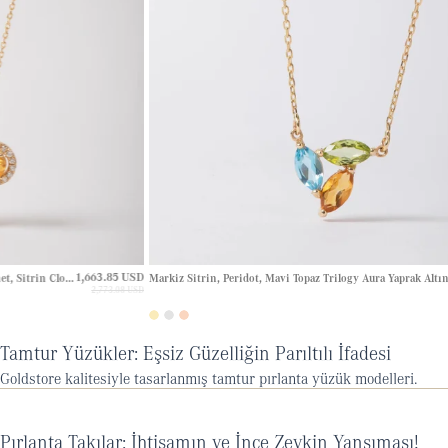
85 USD
514.06 USD
Markiz Sitrin, Peridot, Mavi Topaz Trilogy Aura Yaprak Altın Kolye
3.08 USD
685.41 USD
Tamtur Yüzükler: Eşsiz Güzelliğin Parıltılı İfadesi
Goldstore kalitesiyle tasarlanmış tamtur pırlanta yüzük modelleri.
Pırlanta Takılar: İhtişamın ve İnce Zevkin Yansıması!