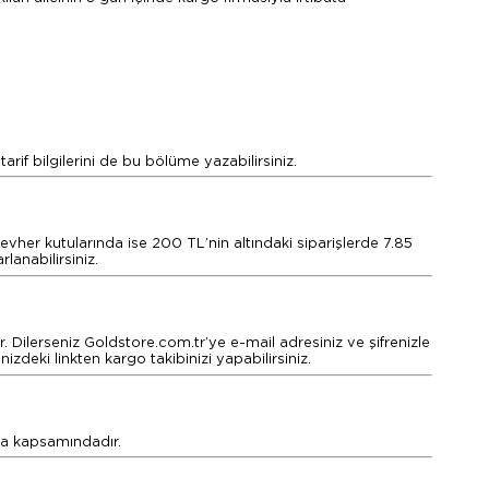
arif bilgilerini de bu bölüme yazabilirsiniz.
evher kutularında ise 200 TL’nin altındaki siparişlerde 7.85
anabilirsiniz.
ir. Dilerseniz Goldstore.com.tr’ye e-mail adresiniz ve şifrenizle
izdeki linkten kargo takibinizi yapabilirsiniz.
rta kapsamındadır.