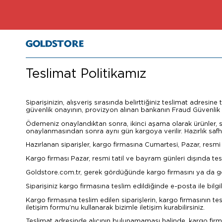
Teslimat Politikamız
Siparişinizin, alışveriş sırasında belirttiğiniz teslimat adresin
güvenlik onayının, provizyon alınan bankanın Fraud Güvenlik D
Ödemeniz onaylandıktan sonra, ikinci aşama olarak ürünler, sip
onaylanmasından sonra aynı gün kargoya verilir. Hazırlık safha
Hazırlanan siparişler, kargo firmasına Cumartesi, Pazar, resmi
Kargo firması Pazar, resmi tatil ve bayram günleri dışında te
Goldstore.com.tr, gerek gördüğünde kargo firmasını ya da gön
Siparişiniz kargo firmasına teslim edildiğinde e-posta ile bilgile
Kargo firmasına teslim edilen siparişlerin, kargo firmasının 
iletişim formu’nu kullanarak bizimle iletişim kurabilirsiniz.
Teslimat adresinde alıcının bulunamaması halinde, kargo firmas