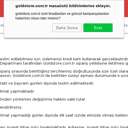
goldstore.com.tr masaüstü bildirimlerine ekleyin.
Ücretsiz Aynı Gün Kargo Fırsatı
goldstore.com.tr özel fırsatlardan ve güncel kampanyalardan
haberiniz olsun ister misiniz?
KOLYE
YÜZÜK
KÜPE
BİLEKLİK
RENKLİ TAŞLAR
PIRLANTA
Daha Sonra
Evet
e teslim edilebilmesi için, ödemenizi kredi kartı kullanarak gerçekleştirdi
epartmanı tarafından Goldstore.com.tr sipariş yetkilisine iletilmesi 
ariş sırasında belirttiğiniz tercihleriniz doğrultusunda size özel olar
sının, Goldstore.com.tr’de belirtilen süreyi aşması durumunda e-posta v
 tatil ve bayram günleri dışında teslim edilmektedir.
slimat yapmaktadır.
deri yöntemini değiştirme hakkını saklı tutar.
ndirilirsiniz.
teslimat yapmadığı günler dışında 48 saat içinde elinizde olması bekle
ı ziyaret ihbar notu bırakmaktadır. Adresine, ziyaret ihbar notu bırakı