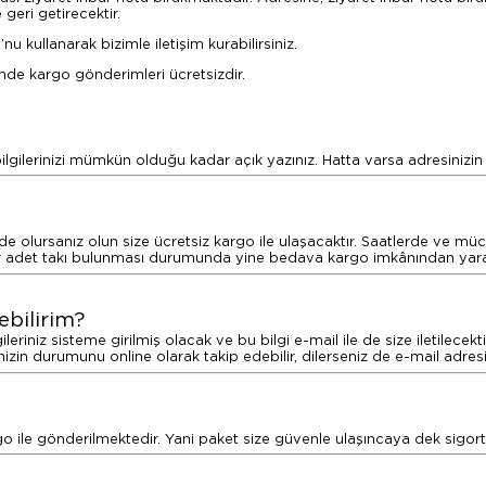
geri getirecektir.
u kullanarak bizimle iletişim kurabilirsiniz.
inde kargo gönderimleri ücretsizdir.
ilgilerinizi mümkün olduğu kadar açık yazınız. Hatta varsa adresinizin t
de olursanız olun size ücretsiz kargo ile ulaşacaktır. Saatlerde ve müc
ir adet takı bulunması durumunda yine bedava kargo imkânından yararl
bilirim?
leriniz sisteme girilmiş olacak ve bu bilgi e-mail ile de size iletilecekt
inizin durumunu online olarak takip edebilir, dilerseniz de e-mail adresin
rgo ile gönderilmektedir. Yani paket size güvenle ulaşıncaya dek sigo