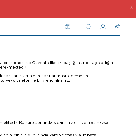
yseniz, öncelikle Güvenlik İlkeleri başlığı altında açıkladığımız
gerekmektedir.
ak hazırlanır. Ürünlerin hazırlanması, ödemenin
eya telefon ile bilgilendirilirsiniz.
nmektedir. Bu süre sonunda siparişiniz elinize ulaşmazsa
lan alıcının 3 gün içinde kargo firmasıyla irtibata