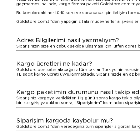
geçmemesi halinde, kargo firması paketi Goldstore.com.tr’ye 
Bu konulardaki her türlü soru ve sorununuz için iletişim formu’n
Goldstore.com.tr’den yaptığınız takı mücevherler alışverişler
Adres Bilgilerimi nasıl yazmalıyım?
Siparişinizin size en çabuk şekilde ulaşması için lütfen adres b
Kargo ücretleri ne kadar?
Goldstore’den satın alacağınız tüm takılar Türkiye’nin neresin
TL sabit kargo ücreti uygulanmaktadır. Siparişinizde en az b
Kargo paketimin durumunu nasıl takip ede
Siparişiniz kargoya verildikten 1 iş günü sonra kargo takip bilgi
birlikte giriş yaptıktan sonra, “Siparişlerim” kısmından sipariş
Siparişim kargoda kaybolur mu?
Goldstore.com.tr’den vereceğiniz tüm siparişler sigortalı ka