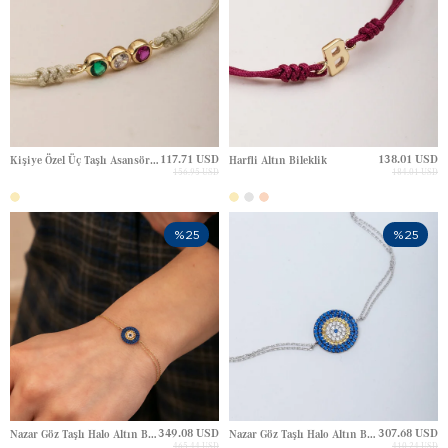
117.71 USD
138.01 USD
Kişiye Özel Üç Taşlı Asansörlü İp Altın Bileklik
Harfli Altın Bileklik
156.95 USD
184.01 USD
%25
%25
349.08 USD
307.68 USD
Nazar Göz Taşlı Halo Altın Bileklik
Nazar Göz Taşlı Halo Altın Bileklik
465.44 USD
410.24 USD