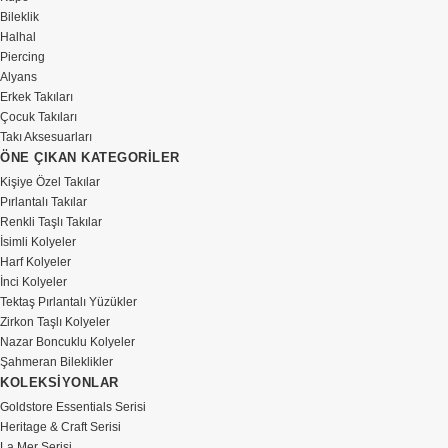
Bileklik
Halhal
Piercing
Alyans
Erkek Takıları
Çocuk Takıları
Takı Aksesuarları
ÖNE ÇIKAN KATEGORİLER
Kişiye Özel Takılar
Pırlantalı Takılar
Renkli Taşlı Takılar
İsimli Kolyeler
Harf Kolyeler
İnci Kolyeler
Tektaş Pırlantalı Yüzükler
Zirkon Taşlı Kolyeler
Nazar Boncuklu Kolyeler
Şahmeran Bileklikler
KOLEKSİYONLAR
Goldstore Essentials Serisi
Heritage & Craft Serisi
La Mer Serisi