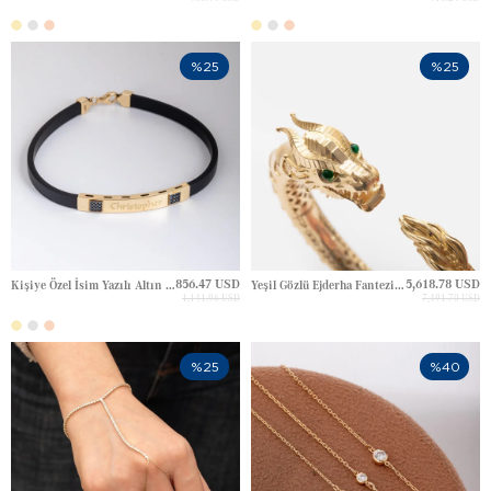
%25
%25
856.47 USD
5,618.78 USD
Kişiye Özel İsim Yazılı Altın Erkek Bilekliği
Yeşil Gözlü Ejderha Fantezi Kelepçe Altın Bilezik
1,141.96 USD
7,491.70 USD
%25
%40