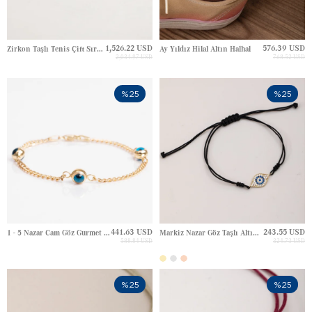
1,526.22 USD
576.39 USD
Zirkon Taşlı Tenis Çift Sıra Altın Bileklik
Ay Yıldız Hilal Altın Halhal
2,034.97 USD
768.52 USD
%25
%25
441.63 USD
243.55 USD
1 - 5 Nazar Cam Göz Gurmet Zincir Charm Altın Bileklik
Markiz Nazar Göz Taşlı Altın Bileklik
588.84 USD
324.73 USD
%25
%25