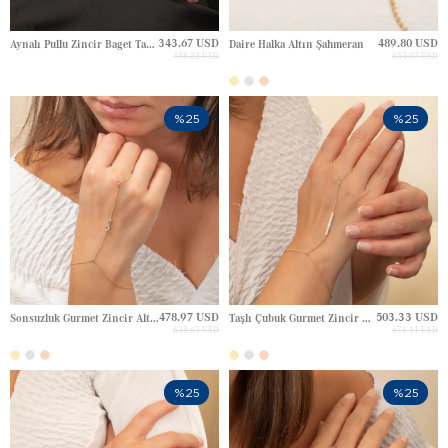
343.67 USD
489.80 USD
Aynalı Pullu Zincir Baget Taşlı Altın Şahmeran
Daire Halka Altın Şahmeran
458.23 USD
653.07 USD
%25
%25
478.97 USD
503.33 USD
Sonsuzluk Gurmet Zincir Altın Şahmeran
Taşlı Çubuk Gurmet Zincir Altın Şahmeran
638.63 USD
671.11 USD
%25
%25