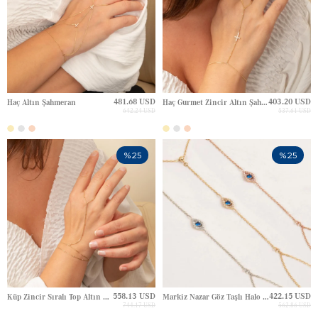
481.68 USD
403.20 USD
Haç Altın Şahmeran
Haç Gurmet Zincir Altın Şahmeran
642.24 USD
537.61 USD
%25
%25
558.13 USD
422.15 USD
Küp Zincir Sıralı Top Altın Şahmeran
Markiz Nazar Göz Taşlı Halo Dizi Altın Şahmeran
744.17 USD
562.86 USD