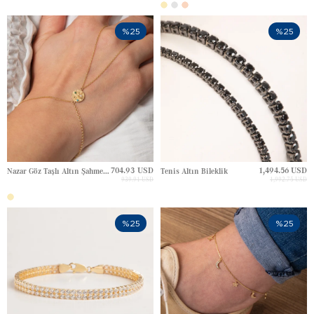
%25
%25
704.93 USD
1,494.56 USD
Nazar Göz Taşlı Altın Şahmeran
Tenis Altın Bileklik
939.91 USD
1,992.75 USD
%25
%25