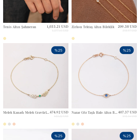
1,033.21 USD
209.38 USD
Tenis Altın Şahmeran
Zirkon Tektaş Altın Bileklik
1,377.61 USD
348.97 USD
%25
%25
474.92 USD
407.37 USD
Melek Kanadı Melek Gravürlü Altın Bileklik
Nazar Göz Taşlı Halo Altın Bileklik
633.22 USD
543.16 USD
%25
%25