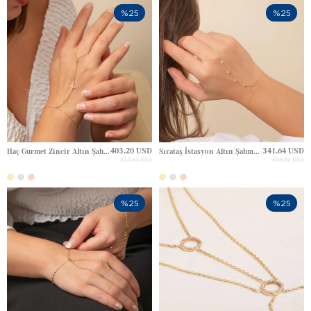
%25
%25
403.20 USD
341.64 USD
Haç Gurmet Zincir Altın Şahmeran
Sırataş İstasyon Altın Şahmeran
537.61 USD
455.52 USD
%25
%25