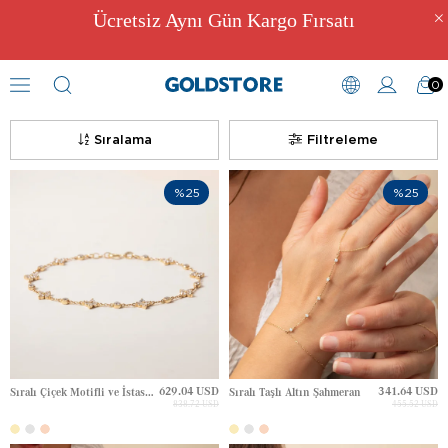
Ücretsiz Aynı Gün Kargo Fırsatı
0
Zirkon Taşlı Bileklikler
Sıralama
Filtreleme
%25
%25
629.04 USD
341.64 USD
Sıralı Çiçek Motifli ve İstasyon Taşlı Altın Bileklik
Sıralı Taşlı Altın Şahmeran
838.72 USD
455.52 USD