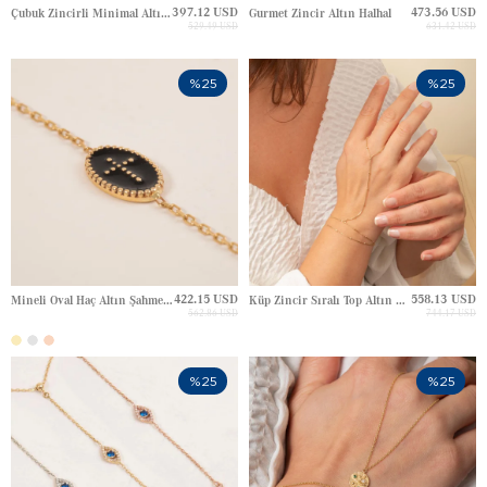
397.12 USD
473.56 USD
Çubuk Zincirli Minimal Altın Şahmeran
Gurmet Zincir Altın Halhal
529.49 USD
631.42 USD
%25
%25
422.15 USD
558.13 USD
Mineli Oval Haç Altın Şahmeran
Küp Zincir Sıralı Top Altın Şahmeran
562.86 USD
744.17 USD
%25
%25