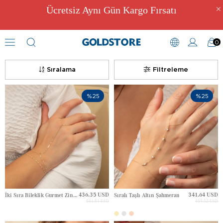
Ücretsiz Aynı Gün Kargo Fırsatı
0
Zincir Bileklikler
Sıralama
Filtreleme
%25
%25
436.35 USD
341.64 USD
İki Sıra Bileklik Gurmet Zincir Altın Şahmeran
Sıralı Taşlı Altın Şahmeran
581.81 USD
455.52 USD