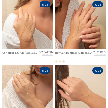
%25
%25
617.66 USD
403.20 USD
Çok Sıralı Eldiven Altın Şahmeran
Haç Gurmet Zincir Altın Şahmeran
823.55 USD
537.61 USD
%25
%25