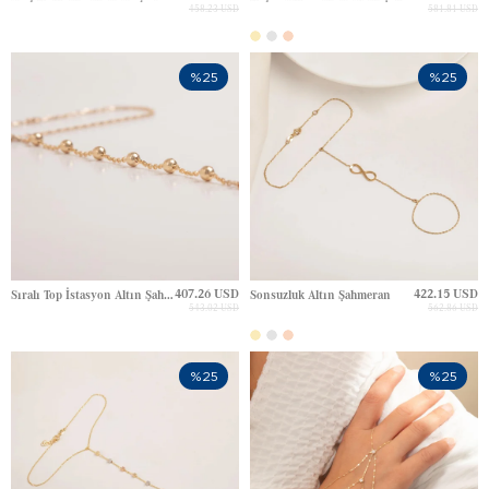
458.23 USD
581.81 USD
%25
%25
407.26 USD
422.15 USD
Sıralı Top İstasyon Altın Şahmeran
Sonsuzluk Altın Şahmeran
543.02 USD
562.86 USD
%25
%25