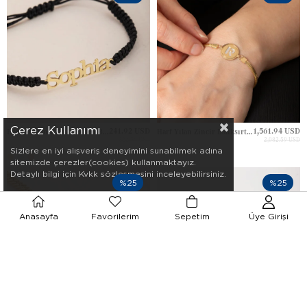
Çerez Kullanımı
241.92 USD
1,561.94 USD
Harfli Gurmet Zincir Altın Bileklik
Harf Yılan Zincir Balıksırtı Altın Bileklik
322.56 USD
2,082.59 USD
Sizlere en iyi alışveriş deneyimini sunabilmek adına
sitemizde çerezler(cookies) kullanmaktayız.
Detaylı bilgi için Kvkk sözleşmesini inceleyebilirsiniz.
%25
%25
Anasayfa
Favorilerim
Sepetim
Üye Girişi