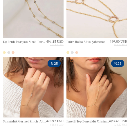
491.15 USD
489.80 USD
Üç Renk İstasyon Sıralı Dorikalı Altın Şahmeran
Daire Halka Altın Şahmeran
654.87 USD
653.07 USD
%25
%25
478.97 USD
693.43 USD
Sonsuzluk Gurmet Zincir Altın Şahmeran
Fasetli Top Boncuklu Minimal Altın Şahmeran
638.63 USD
924.57 USD