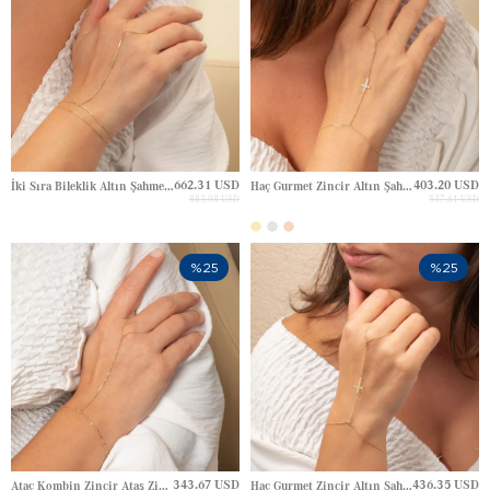
662.31 USD
403.20 USD
İki Sıra Bileklik Altın Şahmeran
Haç Gurmet Zincir Altın Şahmeran
883.08 USD
537.61 USD
%25
%25
343.67 USD
436.35 USD
Ataç Kombin Zincir Ataş Zincir Altın Şahmeran
Haç Gurmet Zincir Altın Şahmeran