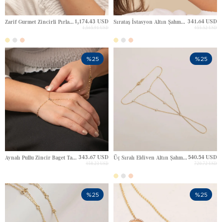
1,174.43 USD
341.64 USD
Zarif Gurmet Zincirli Pırlanta Altın Şahmeran
Sırataş İstasyon Altın Şahmeran
1,565.91 USD
455.52 USD
%25
%25
343.67 USD
540.54 USD
Aynalı Pullu Zincir Baget Taşlı Altın Şahmeran
Üç Sıralı Eldiven Altın Şahmeran Bileklik
458.23 USD
720.72 USD
%25
%25