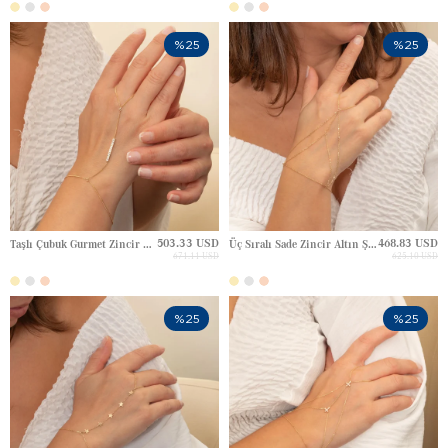
%25
%25
503.33 USD
468.83 USD
Taşlı Çubuk Gurmet Zincir Altın Şahmeran
Üç Sıralı Sade Zincir Altın Şahmeran
671.11 USD
625.10 USD
%25
%25