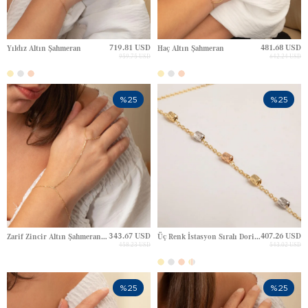
719.81 USD
481.68 USD
Yıldız Altın Şahmeran
Haç Altın Şahmeran
959.75 USD
642.24 USD
%25
%25
343.67 USD
407.26 USD
Zarif Zincir Altın Şahmeran Bileklik
Üç Renk İstasyon Sıralı Dorikalı Altın Şahmeran
458.23 USD
543.02 USD
%25
%25