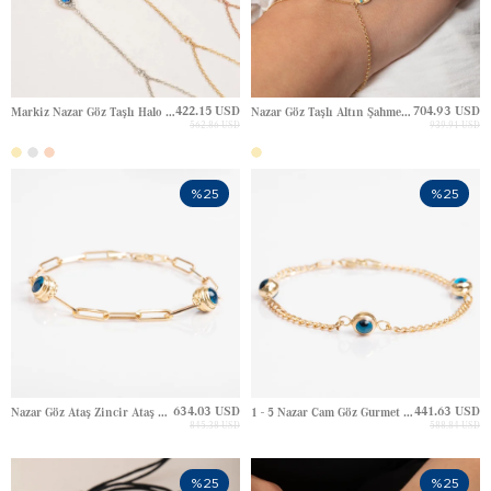
422.15 USD
704.93 USD
Markiz Nazar Göz Taşlı Halo Dizi Altın Şahmeran
Nazar Göz Taşlı Altın Şahmeran
562.86 USD
939.91 USD
%25
%25
634.03 USD
441.63 USD
Nazar Göz Ataş Zincir Ataş Zincir Altın Bileklik
1 - 5 Nazar Cam Göz Gurmet Zincir Charm Altın Bileklik
845.38 USD
588.84 USD
%25
%25