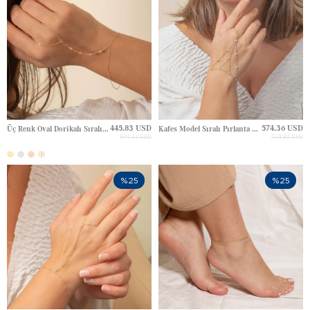
445.83 USD
574.36 USD
Üç Renk Oval Dorikalı Sıralı İstasyon Altın Şahmeran
Kafes Model Sıralı Pırlanta veya Zirkon Taşlı Altın Şahmeran Bileklik
594.43 USD
765.82 USD
%25
%25