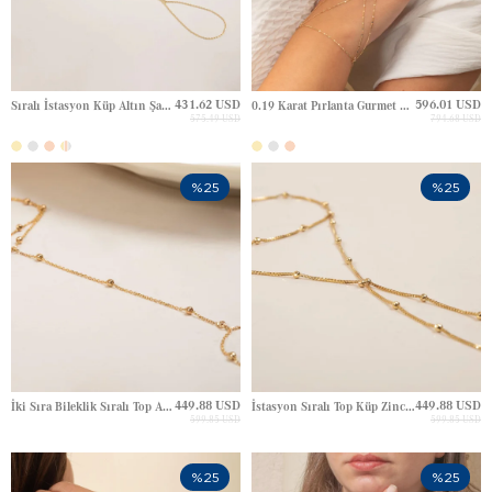
431.62 USD
596.01 USD
Sıralı İstasyon Küp Altın Şahmeran
0.19 Karat Pırlanta Gurmet Zincir Altın Şahmeran
575.49 USD
794.68 USD
%25
%25
449.88 USD
449.88 USD
İki Sıra Bileklik Sıralı Top Altın Şahmeran
İstasyon Sıralı Top Küp Zincirli Altın Şahmeran
599.85 USD
599.85 USD
%25
%25