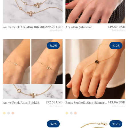
299.20 USD
449.59 USD
Arı ve Petek Arı Altın Bileklik
Arı Altın Şahmeran
398.93 USD
599.45 USD
%25
%25
272.50 USD
443.96 USD
Arı ve Petek Altın Bileklik
Barış Sembolü Altın Şahmeran
363.33 USD
591.94 USD
%25
%25