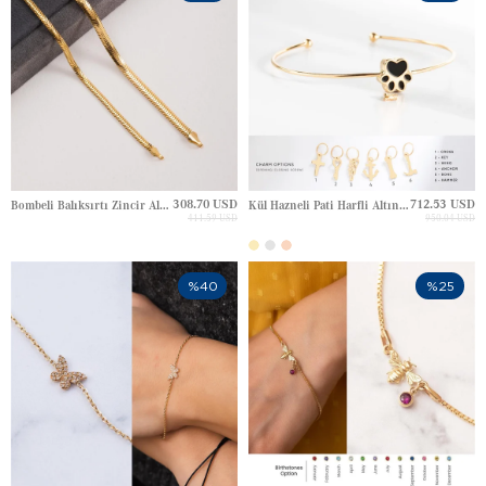
308.70 USD
712.53 USD
Bombeli Balıksırtı Zincir Altın Bileklik
Kül Hazneli Pati Harfli Altın Bileklik
411.59 USD
950.04 USD
%40
%25