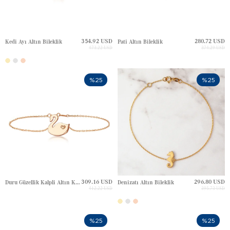
354.92 USD
280.72 USD
Kedi Ayı Altın Bileklik
Pati Altın Bileklik
473.22 USD
374.29 USD
%25
%25
309.16 USD
296.80 USD
Duru Güzellik Kalpli Altın Kuğu Bileklik
Denizatı Altın Bileklik
412.22 USD
395.73 USD
%25
%25