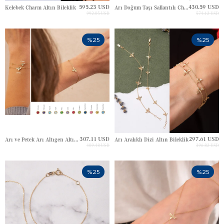
595.23 USD
430.59 USD
Kelebek Charm Altın Bileklik
Arı Doğum Taşı Sallantılı Charm Küp Zincir Altın Bileklik
992.05 USD
574.12 USD
%25
%25
307.11 USD
297.61 USD
Arı ve Petek Arı Altıgen Altın Bileklik
Arı Aralıklı Dizi Altın Bileklik
409.48 USD
396.82 USD
%25
%25