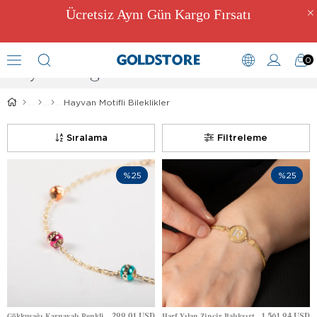
Ücretsiz Aynı Gün Kargo Fırsatı
0
Hayvan Figürlü Bileklik Modelleri
Hayvan Motifli Bileklikler
Sıralama
Filtreleme
%25
%25
299.01 USD
1,561.94 USD
Gökkuşağı Karnavalı Renkli Dorika Altın Bileklik
Harf Yılan Zincir Balıksırtı Altın Bileklik