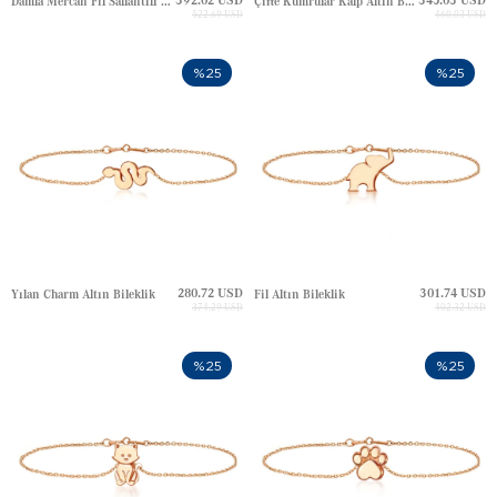
Damla Mercan Fil Sallantılı Altın Halhal
Çifte Kumrular Kalp Altın Bileklik
522.69 USD
460.03 USD
%25
%25
280.72 USD
301.74 USD
Yılan Charm Altın Bileklik
Fil Altın Bileklik
374.29 USD
402.32 USD
%25
%25