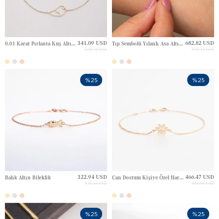
341.09 USD
682.82 USD
0.01 Karat Pırlanta Kuş Altın Bileklik
Tıp Sembolü Yılanlı Asa Altın Bileklik
568.49 USD
910.43 USD
%25
%25
322.94 USD
466.47 USD
Balık Altın Bileklik
Can Dostum Kişiye Özel Harfli Pati Altın Bileklik
430.59 USD
621.96 USD
%25
%25