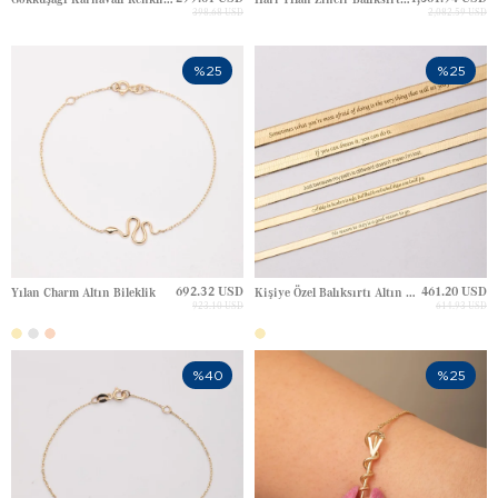
398.68 USD
2,082.59 USD
%25
%25
692.32 USD
461.20 USD
Yılan Charm Altın Bileklik
Kişiye Özel Balıksırtı Altın Bileklik
923.10 USD
614.93 USD
%40
%25