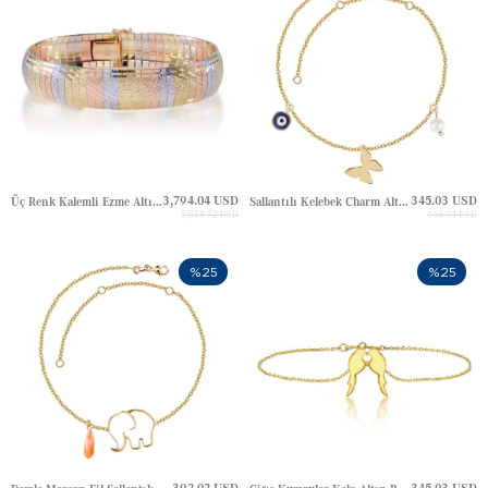
3,794.04 USD
345.03 USD
Üç Renk Kalemli Ezme Altın Kleopatra Bileklik
Sallantılı Kelebek Charm Altın Halhal
5,058.72 USD
460.03 USD
%25
%25
392.02 USD
345.03 USD