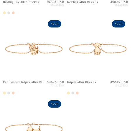
507.03 USD
306.69 USD
Baykuş Tüy Altın Bileklik
Kelebek Altın Bileklik
676.03 USD
408.92 USD
%25
%25
578.75 USD
492.19 USD
Can Dostum Köpek Altın Bileklik
Köpek Altın Bileklik
771.67 USD
656.25 USD
%25