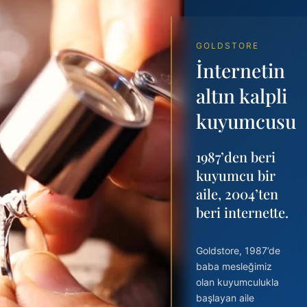
GOLDSTORE
İnternetin
altın kalpli
kuyumcusu
1987’den beri
kuyumcu bir
Kolye
Yüzük
aile, 2004’ten
beri internette.
RUHUNUZUN BİR PARÇASI
KALBİNİZDE HİSSEDECEKSİNİZ
Goldstore, 1987’de
baba mesleğimiz
olan kuyumculukla
başlayan aile