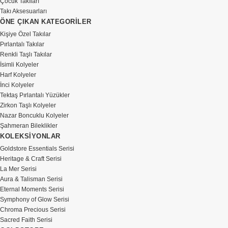
Çocuk Takıları
bir fikri taşır.
Takı Aksesuarları
ÖNE ÇIKAN KATEGORİLER
Bu yüzden
Kişiye Özel Takılar
Goldstore’da işimiz
Pırlantalı Takılar
yalnızca üretmek ve
Renkli Taşlı Takılar
satmak değildir. Sizi
İsimli Kolyeler
dinler, ne istediğinizi
Harf Kolyeler
gerçekten anlamaya
İnci Kolyeler
Tektaş Pırlantalı Yüzükler
çalışır ve hayal
Zirkon Taşlı Kolyeler
ettiğiniz parçayı
Nazar Boncuklu Kolyeler
güvenle gerçeğe
Şahmeran Bileklikler
dönüştürürüz.
KOLEKSİYONLAR
Goldstore Essentials Serisi
Heritage & Craft Serisi
La Mer Serisi
Aura & Talisman Serisi
Eternal Moments Serisi
Symphony of Glow Serisi
Chroma Precious Serisi
Sacred Faith Serisi