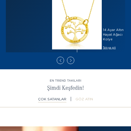
14 Ayar Altın
Hayat Ağacı
Kolye
Takıya git
EN TREND TAKILARI
Şimdi Keşfedin!
ÇOK SATANLAR
GÖZ ATIN