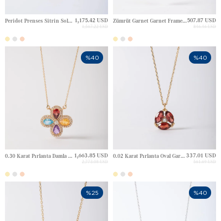
1,175.42 USD
507.87 USD
Peridot Prenses Sitrin Soleil Aura Blok Tasarım Altın Kolye
Zümrüt Garnet Garnet Frame Blok Altın Kolye
1,567.22 USD
846.46 USD
%40
%40
1,663.85 USD
337.01 USD
0.30 Karat Pırlanta Damla Ametist, Topaz, Garnet, Sitrin Clover Aura Lüks Halo Altın Kolye
0.02 Karat Pırlanta Oval Garnet Garnet Üçleme Elmas Altın Kolye
2,773.08 USD
561.69 USD
%25
%40