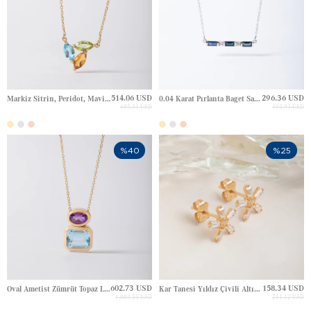
514.06 USD
296.36 USD
Markiz Sitrin, Peridot, Mavi Topaz Trilogy Aura Yaprak Altın Kolye
0.04 Karat Pırlanta Baget Safir Ocean Aura Baget Kolye Altın Kolye
685.41 USD
493.93 USD
%40
%25
602.73 USD
158.34 USD
Oval Ametist Zümrüt Topaz Lavande Aura Blok Tasarım Altın Kolye
Kar Tanesi Yıldız Çivili Altın Küpe
1,004.55 USD
211.12 USD