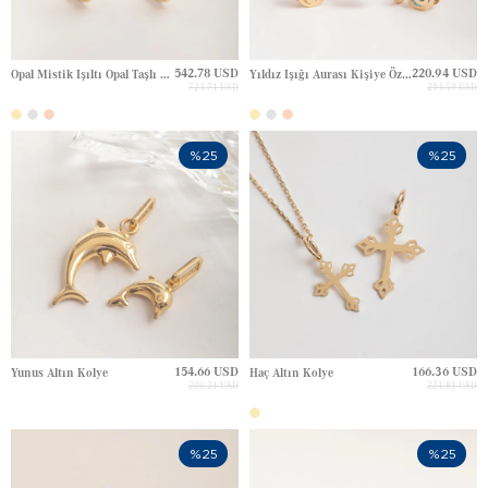
542.78 USD
220.94 USD
Opal Mistik Işıltı Opal Taşlı Altın Halka Küpe Altın Küpe
Yıldız Işığı Aurası Kişiye Özel Harfli Doğum Taşı Altın Kolye
723.71 USD
294.59 USD
%25
%25
154.66 USD
166.36 USD
Yunus Altın Kolye
Haç Altın Kolye
206.21 USD
221.81 USD
%25
%25