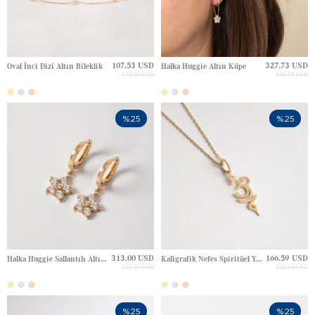
107.53 USD
327.73 USD
Oval İnci Dizi Altın Bileklik
Halka Huggie Altın Küpe
143.37 USD
436.98 USD
%25
%25
313.00 USD
166.59 USD
Halka Huggie Sallantılı Altın Küpe
Kaligrafik Nefes Spiritüel Yoga Altın Kolye
417.34 USD
222.12 USD
%25
%25