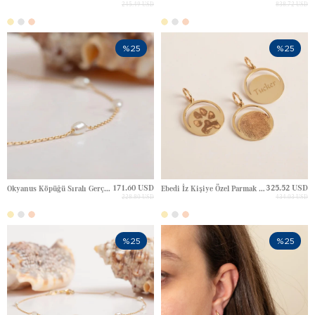
245.49 USD
838.72 USD
%25
%25
171.60 USD
325.52 USD
Okyanus Köpüğü Sıralı Gerçek İnci Altın Kolye
Ebedi İz Kişiye Özel Parmak İzi & Pati İsimli Gravürlü Altın Kolye
228.80 USD
434.03 USD
%25
%25