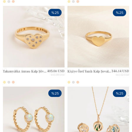
%25
%25
405.06 USD
346.14 USD
Takımyıldız Aurası Kalp Şövalye Altın Yüzük
Kişiye Özel Yazılı Kalp Şovalye Altın Yüzük
540.08 USD
461.52 USD
%25
%25