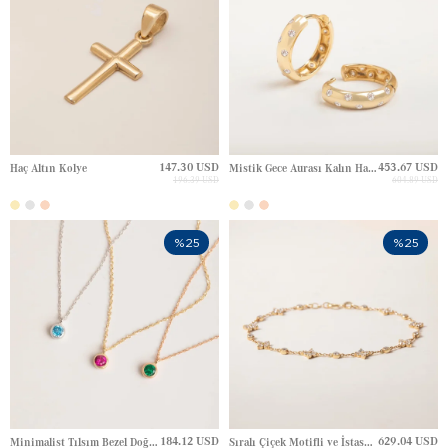
147.30 USD
453.67 USD
Haç Altın Kolye
Mistik Gece Aurası Kalın Halka Huggie Altın Küpe
196.39 USD
604.89 USD
%25
%25
184.12 USD
629.04 USD
Minimalist Tılsım Bezel Doğum Taşı Renkli Tektaş Altın Kolye
Sıralı Çiçek Motifli ve İstasyon Taşlı Altın Bileklik