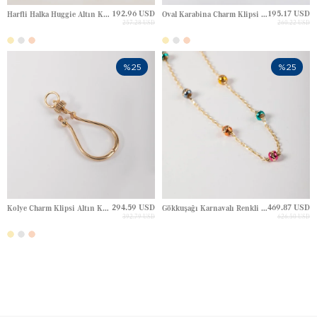
192.96 USD
195.17 USD
Harfli Halka Huggie Altın Küpe
Oval Karabina Charm Klipsi Altın Kolye
257.28 USD
260.22 USD
%25
%25
294.59 USD
469.87 USD
Kolye Charm Klipsi Altın Kolye
Gökkuşağı Karnavalı Renkli Dorika Altın Kolye
392.79 USD
626.50 USD