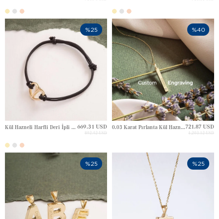
%25
%40
669.31 USD
721.87 USD
Kül Hazneli Harfli Deri İpli Kalp Altın Bileklik
0.03 Karat Pırlanta Kül Hazneli Kişiye Özel 3D Çubuk Prizma Altın Kolye
892.42 USD
1,203.12 USD
%25
%25