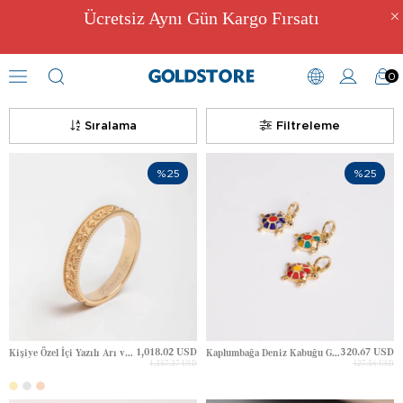
Ücretsiz Aynı Gün Kargo Fırsatı
0
Hatıra Takıları
Sıralama
Filtreleme
%25
%25
1,018.02 USD
320.67 USD
Kişiye Özel İçi Yazılı Arı ve Çiçek Desenli Altın Yüzük
Kaplumbağa Deniz Kabuğu Gravürlü Altın Kolye
1,357.37 USD
427.56 USD