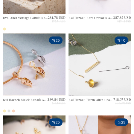
281.78 USD
387.85 USD
Oval Akik Vintage Dokulu Kabaşon Çivili Altın Küpe
Kül Hazneli Kare Gravürlü Ataş Zincir Altın Kolye
375.71 USD
517.13 USD
%25
%40
389.84 USD
718.07 USD
Kül Hazneli Melek Kanadı Anahtar Haç Harf Pati Harfli Sallantılı Altın Charm
Kül Hazneli Harfli Altın Charm
519.79 USD
1,196.79 USD
%25
%25