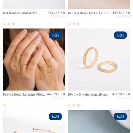
714.48 USD
187.86 USD
Kül Hazneli Altın Kolye
Deniz Kabuğu Çivili Altın Küpe
952.65 USD
250.47 USD
%25
%25
449.59 USD
411.59 USD
Dorika Toplu Sallantılı Püskül Altın Yüzük
Dövme Dokulu Altın Alyans
599.45 USD
548.79 USD
%25
%25