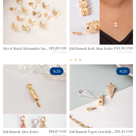
185.28 USD
933.59 USD
Mix & Match Minimalist Tasarım Altın Çivi Küpe
Kül Hazneli Kedi Altın Kolye
247.04 USD
1,244.79 USD
%25
%25
554.07 USD
551.36 USD
Kül Hazneli Altın Kolye
Kül Hazneli Üçgen Gravürlü Altın Charm
738.76 USD
735.15 USD