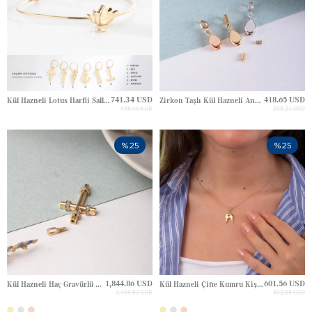
741.34 USD
418.65 USD
Kül Hazneli Lotus Harfli Sallantılı Altın Bileklik
Zirkon Taşlı Kül Hazneli Anahtar Haç Harf Pati Harfli Altın Charm
988.46 USD
558.21 USD
%25
%25
1,844.86 USD
601.56 USD
Kül Hazneli Haç Gravürlü Altın Kolye
Kül Hazneli Çifte Kumru Kişiye Özel Altın Charm
2,459.82 USD
802.08 USD