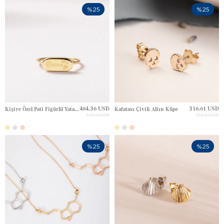
%25
%25
464.36 USD
316.61 USD
Kişiye Özel Pati Figürlü Yatay Plaka Altın Yüzük
Kafatası Çivili Altın Küpe
619.15 USD
422.15 USD
%25
%25