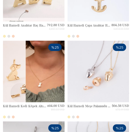
792.88 USD
804.38 USD
Kül Hazneli Anahtar Haç Harfli Altın Charm
Kül Hazneli Çapa Anahtar Haç Gravürlü Altın Kolye
1,057.17 USD
1,072.51 USD
%25
%25
604.00 USD
506.58 USD
Kül Hazneli Kedi Köpek Altın Kolye
Kül Hazneli Meşe Palamudu Gravürlü Altın Kolye
805.33 USD
675.44 USD
%25
%25