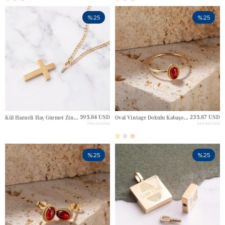
%25
%25
595.84 USD
235.87 USD
Kül Hazneli Haç Gurmet Zincir Altın Kolye
Oval Vintage Dokulu Kabaşon Altın Yüzük
794.46 USD
314.50 USD
%25
%25