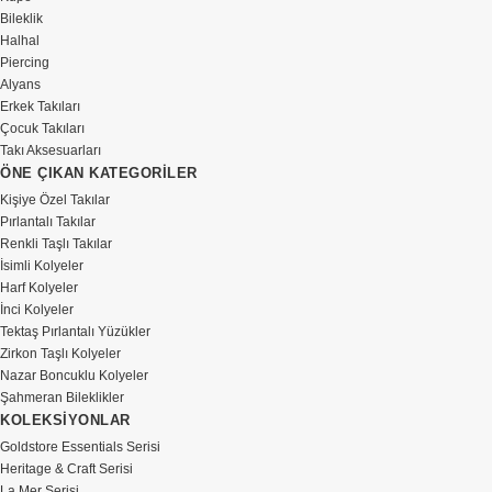
Bileklik
Halhal
Piercing
Alyans
Erkek Takıları
Çocuk Takıları
Takı Aksesuarları
ÖNE ÇIKAN KATEGORİLER
Kişiye Özel Takılar
Pırlantalı Takılar
Renkli Taşlı Takılar
İsimli Kolyeler
Harf Kolyeler
İnci Kolyeler
Tektaş Pırlantalı Yüzükler
Zirkon Taşlı Kolyeler
Nazar Boncuklu Kolyeler
Şahmeran Bileklikler
KOLEKSİYONLAR
Goldstore Essentials Serisi
Heritage & Craft Serisi
La Mer Serisi