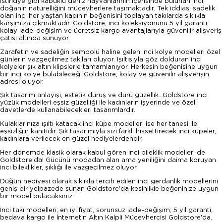
İstiridye gibi kabuklu deniz hayvanlarının içerisinde bulunan inci,
doğanın naturelliğini mücevherlere taşımaktadır. Tek iddiası sadelik
olan inci her yaştan kadının beğenisini toplayan takılarda sıklıkla
karşımıza çıkmaktadır. Goldstore, inci koleksiyonunu 5 yıl garanti,
kolay iade-değişim ve ücretsiz kargo avantajlarıyla güvenilir alışveriş
çatısı altında sunuyor.
Zarafetin ve sadeliğin sembolü haline gelen inci kolye modelleri özel
günlerin vazgeçilmez takıları oluyor. Işıltısıyla göz dolduran inci
kolyeler şık altın klipslerle tamamlanıyor. Herkesin beğenisine uygun
bir inci kolye bulabileceği Goldstore, kolay ve güvenilir alışverişin
adresi oluyor.
Şık tasarım anlayışı, estetik duruş ve duru güzellik...Goldstore inci
yüzük modelleri eşsiz güzelliği ile kadınların işyerinde ve özel
davetlerde kullanabilecekleri tasarımlardır.
Kulaklarınıza ışıltı katacak inci küpe modelleri ise her tanesi ile
eşsizliğin kanıtıdır. Şık tasarımıyla sizi farklı hissettirecek inci küpeler,
kadınlara verilecek en güzel hediyelerdendir.
Her dönemde klasik olarak kabul gören inci bileklik modelleri de
Goldstore'da! Gücünü modadan alan ama yeniliğini daima koruyan
inci bileklikler, şıklığı ile vazgeçilmez oluyor.
Düğün hediyesi olarak sıklıkla tercih edilen inci gerdanlık modellerini
geniş bir yelpazede sunan Goldstore'da kesinlikle beğeninize uygun
bir model bulacaksınız.
İnci takı modelleri; en iyi fiyat, sorunsuz iade-değişim, 5 yıl garanti,
bedava kargo ile İnternetin Altın Kalpli Mücevhercisi Goldstore'da.