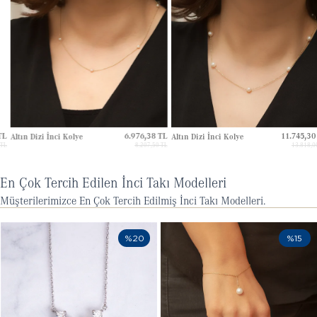
6.976,38 TL
11.745,30 TL
Altın Dizi İnci Kolye
Altın Dizi İnci Kolye
8.207,50 TL
13.818,00 TL
En Çok Tercih Edilen İnci Takı Modelleri
Müşterilerimizce En Çok Tercih Edilmiş İnci Takı Modelleri.
%20
%15