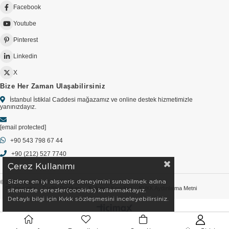
Facebook
Youtube
Pinterest
Linkedin
X
Bize Her Zaman Ulaşabilirsiniz
İstanbul İstiklal Caddesi mağazamız ve online destek hizmetimizle
yanınızdayız.
[email protected]
+90 543 798 67 44
+90 (212) 527 7740
Çerez Kullanımı
Sizlere en iyi alışveriş deneyimini sunabilmek adına
© 2026 GOLDSTORE - Tüm Hakları Saklıdır.
Sözleşmeler
Gizlilik Politikası
Kullanım Koşulları
KVKK Aydınlatma Metni
sitemizde çerezler(cookies) kullanmaktayız.
Detaylı bilgi için Kvkk sözleşmesini inceleyebilirsiniz.