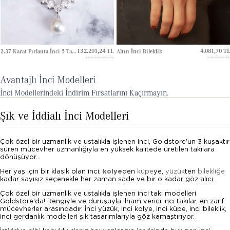
132.201,24 TL
4.081,70 T
2.37 Karat Pırlanta İnci 5 Taş Kolye
Altın İnci Bileklik
165.251,55 TL
4.802,00 T
Avantajlı İnci Modelleri
İnci Modellerindeki İndirim Fırsatlarını Kaçırmayın.
Şık ve İddialı İnci Modelleri
Çok özel bir uzmanlık ve ustalıkla işlenen inci, Goldstore'un 3 kuşaktır
süren mücevher uzmanlığıyla en yüksek kalitede üretilen takılara
dönüşüyor...
Her yaş için bir klasik olan inci;
kolye
den
küpe
ye,
yüzük
ten
bilekliğe
kadar sayısız seçenekle her zaman sade ve bir o kadar göz alıcı.
Çok özel bir uzmanlık ve ustalıkla işlenen inci takı modelleri
Goldstore'da! Rengiyle ve duruşuyla ilham verici inci takılar, en zarif
mücevherler arasındadır. İnci yüzük, inci kolye, inci küpe, inci bileklik,
inci gerdanlık modelleri şık tasarımlarıyla göz kamaştırıyor.