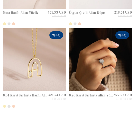
451.33 USD
218.54 USD
Nota Harfli Altın Yüzük
Üçgen Çivili Altın Küpe
601.78 USD
291.39 USD
%40
%40
321.74 USD
699.27 USD
0.01 Karat Pırlanta Harfli Altın Kolye
0.20 Karat Pırlanta Altın Yüzük
536.23 USD
1,165.45 USD