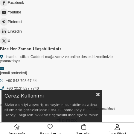
Facebook
Youtube
Pinterest
Linkedin
X
Bize Her Zaman Ulaşabilirsiniz
İstanbul İstiklal Caddesi mağazamız ve online destek hizmetimizle
yanınızdayız.
[email protected]
+90 543 798 67 44
+90 (212) 527 7740
Çerez Kullanımı
Sizlere en iyi alışveriş deneyimini sunabilmek adına
© 2026 GOLDSTORE - Tüm Hakları Saklıdır.
Sözleşmeler
Gizlilik Politikası
Kullanım Koşulları
KVKK Aydınlatma Metni
sitemizde çerezler(cookies) kullanmaktayız.
Detaylı bilgi için Kvkk sözleşmesini inceleyebilirsiniz.
Anasayfa
Favorilerim
Sepetim
Üye Girişi