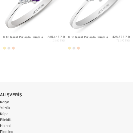
665.16 USD
428.37 USD
0.10 Karat Pırlanta Damla Ametist Altın Yüzük
0.08 Karat Pırlanta Damla Ametist Altın Yüzük
1,108.60 USD
713.95 USD
ALIŞVERİŞ
Kolye
Yüzük
Küpe
Bileklik
Halhal
Piercing