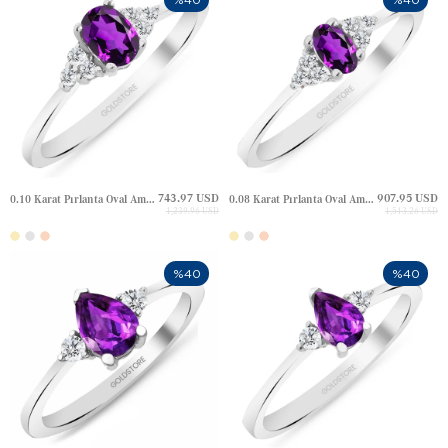
743.97 USD
907.95 USD
0.10 Karat Pırlanta Oval Ametist Altın Yüzük
0.08 Karat Pırlanta Oval Ametist Altın Yüzük
1,239.96 USD
1,513.26 USD
%40
%40