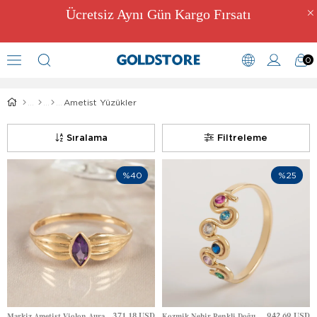
Ücretsiz Aynı Gün Kargo Fırsatı
0
Ametist Yüzük Modelleri
Ametist Yüzükler
Sıralama
Filtreleme
%40
%25
371.18 USD
942.69 USD
Markiz Ametist Violon Aura Kanat Tasarım Tektaş Altın Yüzük
Kozmik Nehir Renkli Doğum Taşlı S Tasarım Aile Altın Yüzük