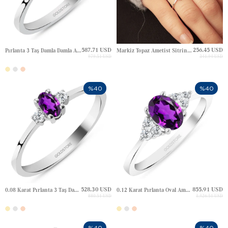
587.71 USD
256.45 USD
Pırlanta 3 Taş Damla Damla Ametist Altın Yüzük
Markiz Topaz Ametist Sitrin Tektaş Altın Yüzük
979.51 USD
341.94 USD
%40
%40
528.30 USD
855.91 USD
0.08 Karat Pırlanta 3 Taş Damla Ametist Altın Yüzük
0.12 Karat Pırlanta Oval Ametist Altın Yüzük
880.51 USD
1,426.51 USD
%40
%40