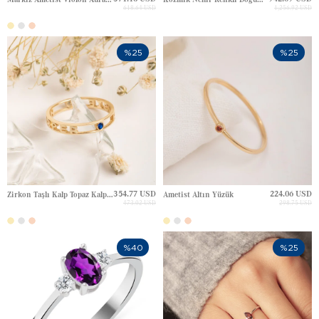
618.64 USD
1,256.92 USD
%25
%25
354.77 USD
224.06 USD
Zirkon Taşlı Kalp Topaz Kalp Ametist Kalp Harfli Altın Yüzük
Ametist Altın Yüzük
473.02 USD
298.75 USD
%40
%25