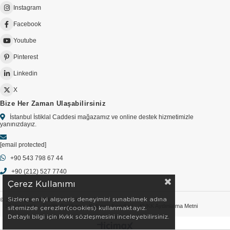
Instagram
Facebook
Youtube
Pinterest
Linkedin
X
Bize Her Zaman Ulaşabilirsiniz
İstanbul İstiklal Caddesi mağazamız ve online destek hizmetimizle
yanınızdayız.
[email protected]
+90 543 798 67 44
+90 (212) 527 7740
Çerez Kullanımı
Sizlere en iyi alışveriş deneyimini sunabilmek adına
© 2026 GOLDSTORE - Tüm Hakları Saklıdır.
Sözleşmeler
Gizlilik Politikası
Kullanım Koşulları
KVKK Aydınlatma Metni
sitemizde çerezler(cookies) kullanmaktayız.
Detaylı bilgi için Kvkk sözleşmesini inceleyebilirsiniz.