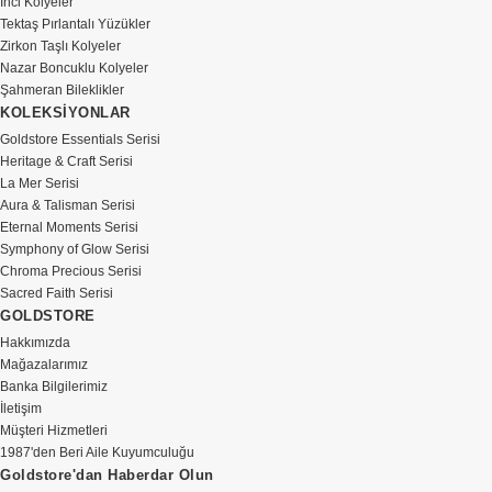
İnci Kolyeler
Tektaş Pırlantalı Yüzükler
Zirkon Taşlı Kolyeler
Nazar Boncuklu Kolyeler
Şahmeran Bileklikler
KOLEKSİYONLAR
Goldstore Essentials Serisi
Heritage & Craft Serisi
La Mer Serisi
Aura & Talisman Serisi
Eternal Moments Serisi
Symphony of Glow Serisi
Chroma Precious Serisi
Sacred Faith Serisi
GOLDSTORE
Hakkımızda
Mağazalarımız
Banka Bilgilerimiz
İletişim
Müşteri Hizmetleri
1987'den Beri Aile Kuyumculuğu
Goldstore'dan Haberdar Olun