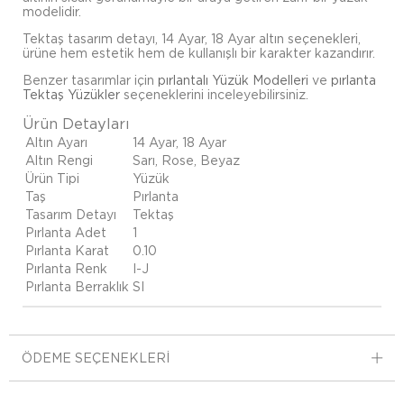
modelidir.
Tektaş tasarım detayı, 14 Ayar, 18 Ayar altın seçenekleri,
ürüne hem estetik hem de kullanışlı bir karakter kazandırır.
Benzer tasarımlar için
pırlantalı Yüzük Modelleri
ve
pırlanta
Tektaş Yüzükler
seçeneklerini inceleyebilirsiniz.
Ürün Detayları
Altın Ayarı
14 Ayar, 18 Ayar
Altın Rengi
Sarı, Rose, Beyaz
Ürün Tipi
Yüzük
Taş
Pırlanta
Tasarım Detayı
Tektaş
Pırlanta Adet
1
Pırlanta Karat
0.10
Pırlanta Renk
I-J
Pırlanta Berraklık
SI
ÖDEME SEÇENEKLERI