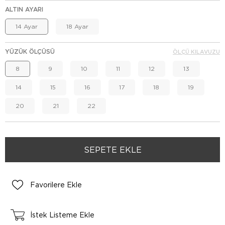
ALTIN AYARI
14 Ayar
18 Ayar
YÜZÜK ÖLÇÜSÜ
ÖLÇÜ KILAVUZU
8
9
10
11
12
13
14
15
16
17
18
19
20
21
22
Favorilere Ekle
İstek Listeme Ekle