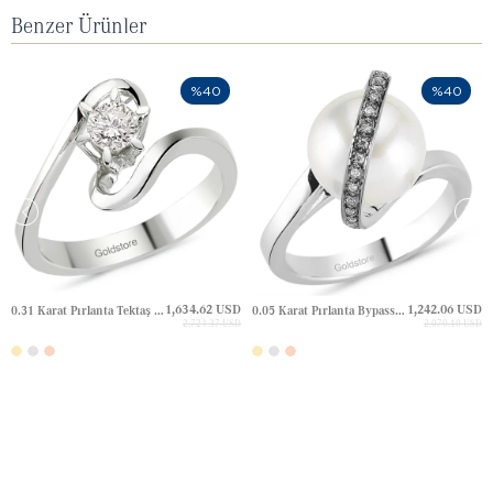
Benzer Ürünler
%40
%40
1,634.62 USD
1,242.06 USD
0.31 Karat Pırlanta Tektaş Bypass Altın Yüzük
0.05 Karat Pırlanta Bypass Altın Yüzük
2,724.37 USD
2,070.10 USD