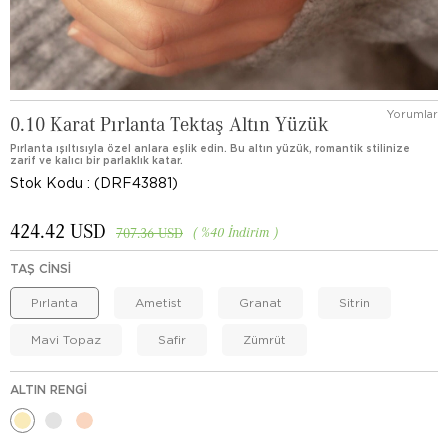
Yorumlar
0.10 Karat Pırlanta Tektaş Altın Yüzük
Pırlanta ışıltısıyla özel anlara eşlik edin. Bu altın yüzük, romantik stilinize
zarif ve kalıcı bir parlaklık katar.
Stok Kodu
(DRF43881)
424.42 USD
%
40
İndirim
707.36 USD
TAŞ CINSI
Pırlanta
Ametist
Granat
Sitrin
Mavi Topaz
Safir
Zümrüt
ALTIN RENGI