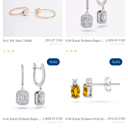
299.27 USD
1,185.99 USD
İnci Tek Altın Yüzük
0.50 Karat Pırlanta Baget Halo Huggie Altın Küpe
399.03 USD
1,976.64 USD
%40
%40
1,445.92 USD
392.32 USD
0.66 Karat Pırlanta Baget Halo Huggie Altın Küpe
0.08 Karat Pırlanta Oval Sitrin Çivili Altın Küpe
2,409.86 USD
653.87 USD