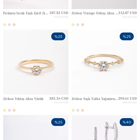
387.53 USD
312.87 USD
Pırlanta Sıralı Taşlı Zarif Zincir Altın Şahmeran Bileklik
Zirkon Vintage Tektaş Altın Yüzük
645.89 USD
417.16 USD
%25
%25
383.36 USD
290.61 USD
Zirkon Tektaş Altın Yüzük
Zirkon Taşlı Yıldız Yağmuru Tasarım Tektaş Altın Yüzük
511.15 USD
387.48 USD
%25
%40