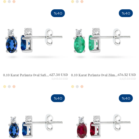
%40
%40
627.30 USD
676.52 USD
0.10 Karat Pırlanta Oval Safir Çivili Altın Küpe
0.10 Karat Pırlanta Oval Zümrüt Çivili Altın Küpe
1,045.51 USD
1,127.53 USD
%40
%40