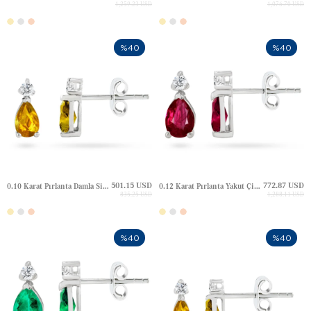
1,259.23 USD
1,076.70 USD
%40
%40
501.15 USD
772.87 USD
0.10 Karat Pırlanta Damla Sitrin Çivili Altın Küpe
0.12 Karat Pırlanta Yakut Çivili Altın Küpe
835.25 USD
1,288.11 USD
%40
%40