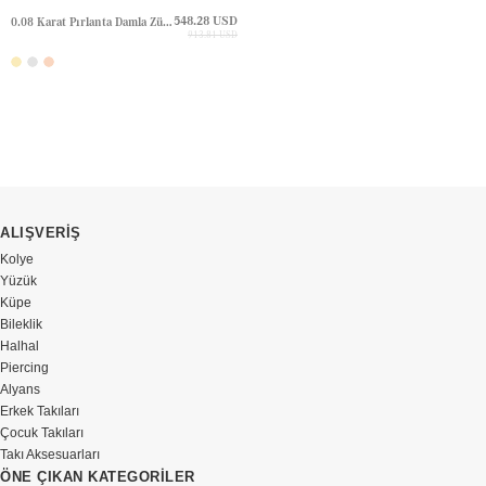
548.28 USD
0.08 Karat Pırlanta Damla Zümrüt Çivili Altın Küpe
913.81 USD
ALIŞVERİŞ
Kolye
Yüzük
Küpe
Bileklik
Halhal
Piercing
Alyans
Erkek Takıları
Çocuk Takıları
Takı Aksesuarları
ÖNE ÇIKAN KATEGORİLER