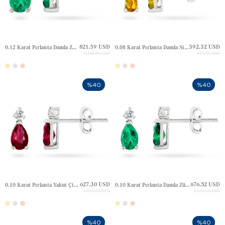
821.39 USD
392.32 USD
0.12 Karat Pırlanta Damla Zümrüt Çivili Altın Küpe
0.08 Karat Pırlanta Damla Sitrin Çivili Altın Küpe
1,368.98 USD
653.87 USD
%40
%40
627.30 USD
676.52 USD
0.10 Karat Pırlanta Yakut Çivili Altın Küpe
0.10 Karat Pırlanta Damla Zümrüt Çivili Altın Küpe
1,045.51 USD
1,127.53 USD
%40
%40