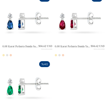
504.62 USD
504.62 USD
0.08 Karat Pırlanta Damla Safir Çivili Altın Küpe
0.08 Karat Pırlanta Damla Yakut Çivili Altın Küpe
841.03 USD
841.03 USD
%40