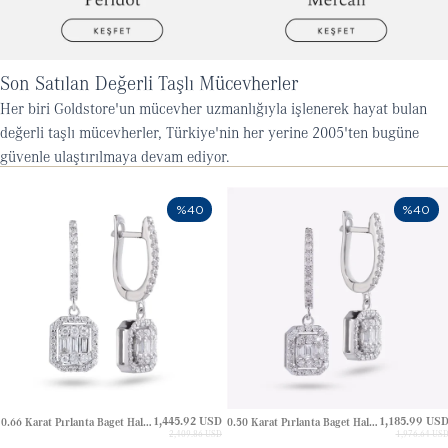
Son Satılan Değerli Taşlı Mücevherler
Her biri Goldstore'un mücevher uzmanlığıyla işlenerek hayat bulan
değerli taşlı mücevherler, Türkiye'nin her yerine 2005'ten bugüne
güvenle ulaştırılmaya devam ediyor.
%40
%40
1,445.92 USD
1,185.99 US
0.66 Karat Pırlanta Baget Halo Huggie Altın Küpe
0.50 Karat Pırlanta Baget Halo Huggie Altın Küpe
2,409.86 USD
1,976.64 US