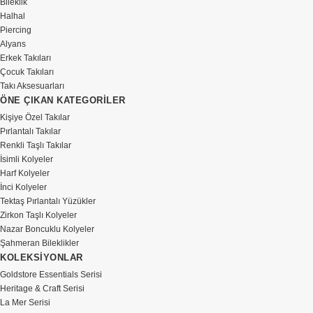
Bileklik
Halhal
Piercing
Alyans
Erkek Takıları
Çocuk Takıları
Takı Aksesuarları
ÖNE ÇIKAN KATEGORİLER
Kişiye Özel Takılar
Pırlantalı Takılar
Renkli Taşlı Takılar
İsimli Kolyeler
Harf Kolyeler
İnci Kolyeler
Tektaş Pırlantalı Yüzükler
Zirkon Taşlı Kolyeler
Nazar Boncuklu Kolyeler
Şahmeran Bileklikler
KOLEKSİYONLAR
Goldstore Essentials Serisi
Heritage & Craft Serisi
La Mer Serisi