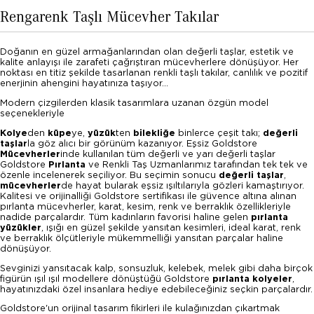
Rengarenk Taşlı Mücevher Takılar
Doğanın en güzel armağanlarından olan değerli taşlar, estetik ve
kalite anlayışı ile zarafeti çağrıştıran mücevherlere dönüşüyor. Her
noktası en titiz şekilde tasarlanan renkli taşlı takılar, canlılık ve pozitif
enerjinin ahengini hayatınıza taşıyor...
Modern çizgilerden klasik tasarımlara uzanan özgün model
seçenekleriyle
Kolye
den
küpe
ye,
yüzük
ten
bilekliğe
binlerce çeşit takı;
değerli
taşlar
la göz alıcı bir görünüm kazanıyor. Eşsiz Goldstore
Mücevherler
i
nde kullanılan tüm değerli ve yarı değerli taşlar
Goldstore
Pırlanta
ve Renkli Taş Uzmanlarımız tarafından tek tek ve
özenle incelenerek seçiliyor. Bu seçimin sonucu
değerli taşlar
,
mücevherler
de hayat bularak eşsiz ışıltılarıyla gözleri kamaştırıyor.
Kalitesi ve orijinalliği Goldstore sertifikası ile güvence altına alınan
pırlanta mücevherler, karat, kesim, renk ve berraklık özellikleriyle
nadide parçalardır. Tüm kadınların favorisi haline gelen
pırlanta
yüzükler
, ışığı en güzel şekilde yansıtan kesimleri, ideal karat, renk
ve berraklık ölçütleriyle mükemmelliği yansıtan parçalar haline
dönüşüyor.
Sevginizi yansıtacak kalp, sonsuzluk, kelebek, melek gibi daha birçok
figürün ışıl ışıl modellere dönüştüğü Goldstore
pırlanta kolyeler
,
hayatınızdaki özel insanlara hediye edebileceğiniz seçkin parçalardır.
Goldstore'un orijinal tasarım fikirleri ile kulağınızdan çıkartmak