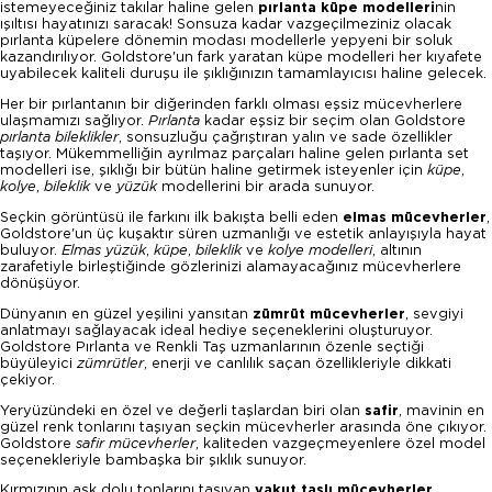
istemeyeceğiniz takılar haline gelen
pırlanta
küpe modelleri
nin
ışıltısı hayatınızı saracak! Sonsuza kadar vazgeçilmeziniz olacak
pırlanta küpelere dönemin modası modellerle yepyeni bir soluk
kazandırılıyor. Goldstore'un fark yaratan küpe modelleri her kıyafete
uyabilecek kaliteli duruşu ile şıklığınızın tamamlayıcısı haline gelecek.
Her bir pırlantanın bir diğerinden farklı olması eşsiz mücevherlere
ulaşmamızı sağlıyor.
Pırlanta
kadar eşsiz bir seçim olan Goldstore
pırlanta bileklikler
, sonsuzluğu çağrıştıran yalın ve sade özellikler
taşıyor. Mükemmelliğin ayrılmaz parçaları haline gelen pırlanta set
modelleri ise, şıklığı bir bütün haline getirmek isteyenler için
küpe
,
kolye
,
bileklik
ve
yüzük
modellerini bir arada sunuyor.
Seçkin görüntüsü ile farkını ilk bakışta belli eden
elmas mücevherler
,
Goldstore'un üç kuşaktır süren uzmanlığı ve estetik anlayışıyla hayat
buluyor.
Elmas yüzük
,
küpe
,
bileklik
ve
kolye modelleri
, altının
zarafetiyle birleştiğinde gözlerinizi alamayacağınız mücevherlere
dönüşüyor.
Dünyanın en güzel yeşilini yansıtan
zümrüt mücevherler
, sevgiyi
anlatmayı sağlayacak ideal hediye seçeneklerini oluşturuyor.
Goldstore Pırlanta ve Renkli Taş uzmanlarının özenle seçtiği
büyüleyici
zümrütler
, enerji ve canlılık saçan özellikleriyle dikkati
çekiyor.
Yeryüzündeki en özel ve değerli taşlardan biri olan
safir
, mavinin en
güzel renk tonlarını taşıyan seçkin mücevherler arasında öne çıkıyor.
Goldstore
safir mücevherler
, kaliteden vazgeçmeyenlere özel model
seçenekleriyle bambaşka bir şıklık sunuyor.
Kırmızının aşk dolu tonlarını taşıyan
yakut taşlı mücevherler
,