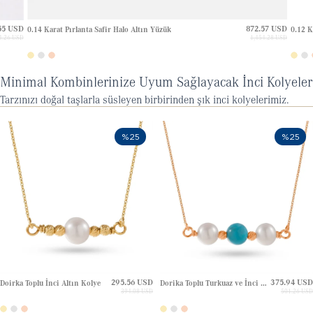
55 USD
872.57 USD
0.14 Karat Pırlanta Safir Halo Altın Yüzük
0.12 K
4.26 USD
1,454.28 USD
Minimal Kombinlerinize Uyum Sağlayacak İnci Kolyeler
Tarzınızı doğal taşlarla süsleyen birbirinden şık inci kolyelerimiz.
%25
%25
295.56 USD
375.94 USD
Doirka Toplu İnci Altın Kolye
Dorika Toplu Turkuaz ve İnci Altın Kolye
394.08 USD
501.26 USD