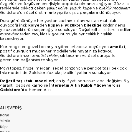
özgürlük ve özgüven enerjisiyle dopdolu olmanızı sağlıyor. Göz alıcı
renkleriyle dikkati çeken
yakut kolye
,
yüzük
,
küpe
ve
bileklik modelleri
,
Goldstore'un özel üretim anlayışı ile eşsiz parçalara dönüşüyor.
Duru görünümüyle her yaştan kadının kullanmaktan mutluluk
duyacağı
inci
;
kolye
den
küpe
ye,
yüzük
ten
bilekliğe
kadar geniş
yelpazedeki ürün seçeneğiyle sunuluyor. Doğal ışıltısı ile tercih edilen
mücevher
lerden
inci
, klasik görünümüyle ayrıcalıklı bir şıklık
kazandırıyor.
Mor rengin en güzel tonlarıyla görenleri adeta büyüleyen
ametist
,
pozitif duyguları mücevher modelleriyle hayatınıza katıyor.
Goldstore imzalı
ametist takılar
, şık tasarım ve özel duruşu ile
görenlerin beğenisini topluyor.
Mavi topaz
,
firuze,
mercan
,
sedef, tanzanit ve peridot taşlı pek çok
takı modeli de Goldstore'da ulaşılabilir fiyatlarla sunuluyor.
Değerli taşlı takı modelleri
;
en iyi fiyat, sorunsuz iade-değişim, 5 yıl
garanti, bedava kargo ile
İnternetin Altın Kalpli Mücevhercisi
Goldstore'da
. Hemen Alın.
ALIŞVERİŞ
Kolye
Yüzük
Küpe