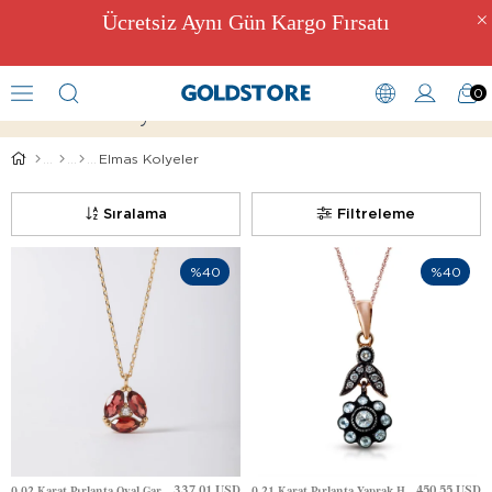
Ücretsiz Aynı Gün Kargo Fırsatı
0
Elmas Kolye
Elmas Kolyeler
Sıralama
Filtreleme
%40
%40
337.01 USD
450.55 USD
0.02 Karat Pırlanta Oval Garnet Garnet Üçleme Elmas Altın Kolye
0.21 Karat Pırlanta Yaprak Halo Elmas Altın Kolye