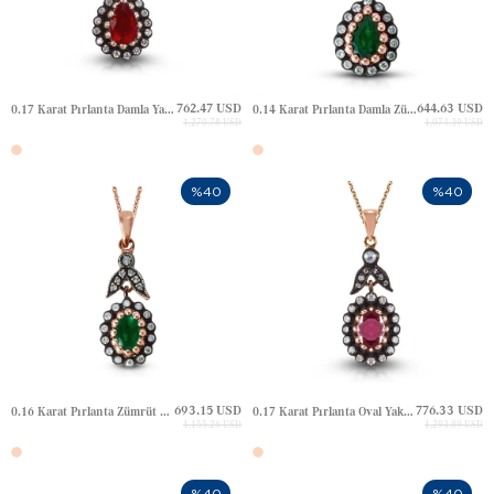
762.47 USD
644.63 USD
0.17 Karat Pırlanta Damla Yakut Yaprak Halo Elmas Altın Kolye
0.14 Karat Pırlanta Damla Zümrüt Yaprak Halo Elmas Altın Kolye
1,270.78 USD
1,074.39 USD
%40
%40
693.15 USD
776.33 USD
0.16 Karat Pırlanta Zümrüt Yaprak Halo Elmas Altın Kolye
0.17 Karat Pırlanta Oval Yakut Halo Elmas Altın Kolye
1,155.26 USD
1,293.89 USD
%40
%40