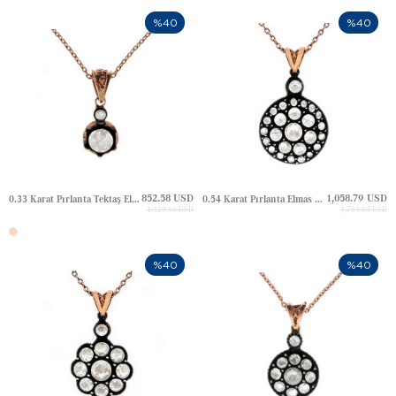
%40
%40
852.58 USD
1,058.79 USD
0.33 Karat Pırlanta Tektaş Elmas Altın Kolye
0.54 Karat Pırlanta Elmas Altın Kolye
1,420.96 USD
1,764.65 USD
%40
%40