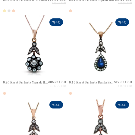
561.69 USD
750.92 USD
%40
%40
686.22 USD
519.87 USD
0.26 Karat Pırlanta Yaprak Halo Elmas Altın Kolye
0.15 Karat Pırlanta Damla Safir Yaprak Halo Elmas Altın Kolye
1,143.70 USD
866.44 USD
%40
%40