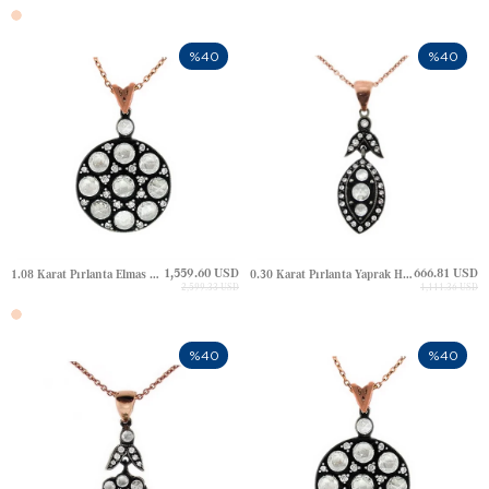
%40
%40
1,559.60 USD
666.81 USD
1.08 Karat Pırlanta Elmas Altın Kolye
0.30 Karat Pırlanta Yaprak Halo Elmas Altın Kolye
2,599.33 USD
1,111.36 USD
%40
%40