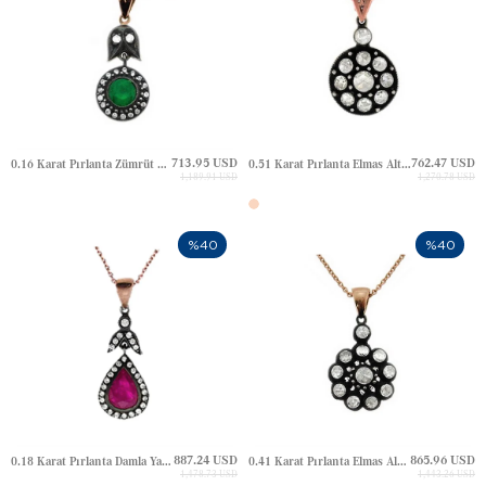
713.95 USD
762.47 USD
0.16 Karat Pırlanta Zümrüt Yaprak Halo Elmas Altın Kolye
0.51 Karat Pırlanta Elmas Altın Kolye
1,189.91 USD
1,270.78 USD
%40
%40
887.24 USD
865.96 USD
0.18 Karat Pırlanta Damla Yakut Yaprak Halo Elmas Altın Kolye
0.41 Karat Pırlanta Elmas Altın Kolye
1,478.73 USD
1,443.26 USD