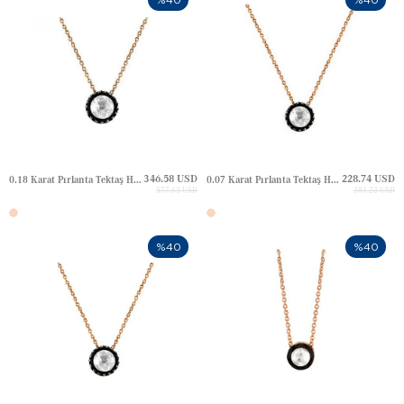
346.58 USD
228.74 USD
0.18 Karat Pırlanta Tektaş Halo Elmas Altın Kolye
0.07 Karat Pırlanta Tektaş Halo Elmas Altın Kolye
577.63 USD
381.23 USD
%40
%40