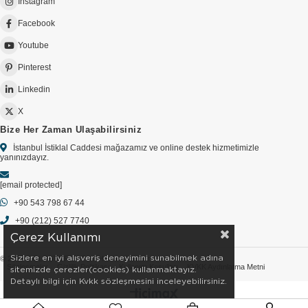
Instagram
Facebook
Youtube
Pinterest
Linkedin
X
Bize Her Zaman Ulaşabilirsiniz
İstanbul İstiklal Caddesi mağazamız ve online destek hizmetimizle
yanınızdayız.
[email protected]
+90 543 798 67 44
+90 (212) 527 7740
Çerez Kullanımı
Sizlere en iyi alışveriş deneyimini sunabilmek adına
© 2026 GOLDSTORE - Tüm Hakları Saklıdır.
Sözleşmeler
Gizlilik Politikası
Kullanım Koşulları
KVKK Aydınlatma Metni
sitemizde çerezler(cookies) kullanmaktayız.
Detaylı bilgi için Kvkk sözleşmesini inceleyebilirsiniz.