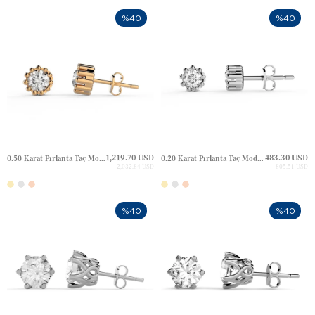
%40
%40
1,219.70 USD
483.30 USD
0.50 Karat Pırlanta Taç Model Tektaş Altın Küpe
0.20 Karat Pırlanta Taç Model Tektaş Altın Küpe
2,032.84 USD
805.51 USD
%40
%40