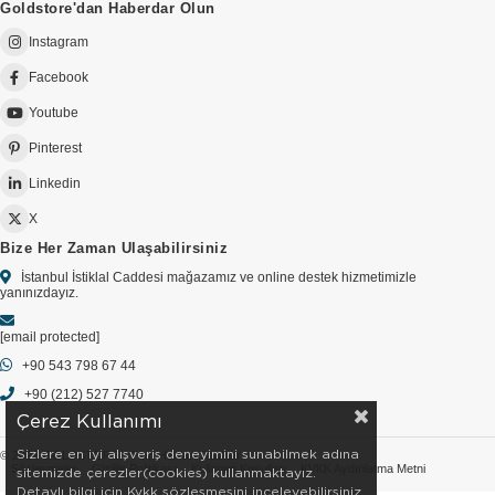
Goldstore'dan Haberdar Olun
Instagram
Facebook
Youtube
Pinterest
Linkedin
X
Bize Her Zaman Ulaşabilirsiniz
İstanbul İstiklal Caddesi mağazamız ve online destek hizmetimizle
yanınızdayız.
[email protected]
+90 543 798 67 44
+90 (212) 527 7740
Çerez Kullanımı
Sizlere en iyi alışveriş deneyimini sunabilmek adına
© 2026 GOLDSTORE - Tüm Hakları Saklıdır.
Sözleşmeler
Gizlilik Politikası
Kullanım Koşulları
KVKK Aydınlatma Metni
sitemizde çerezler(cookies) kullanmaktayız.
Detaylı bilgi için Kvkk sözleşmesini inceleyebilirsiniz.