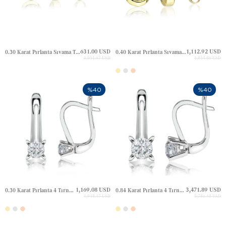
631.00 USD
1,112.92 USD
0.30 Karat Pırlanta Sıvama Tektaş Altın Küpe
0.40 Karat Pırlanta Sıvama Tektaş Altın Küpe
1,051.67 USD
1,854.86 USD
%40
%40
1,169.08 USD
3,471.89 USD
0.30 Karat Pırlanta 4 Tırnak Tektaş J Altın Küpe
0.84 Karat Pırlanta 4 Tırnak Tektaş J Altın Küpe
1,948.47 USD
5,786.48 USD