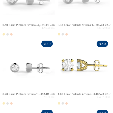
1,184.34 USD
860.52 USD
0.50 Karat Pırlanta Sıvama Tektaş Altın Küpe
0.38 Karat Pırlanta Sıvama Tektaş Altın Küpe
1,973.90 USD
1,434.20 USD
%40
%40
452.10 USD
4,156.28 USD
0.20 Karat Pırlanta Sıvama Tektaş Altın Küpe
1.00 Karat Pırlanta 4 Tırnak Kalp Tektaş Altın Küpe
753.50 USD
6,927.14 USD
%40
%40