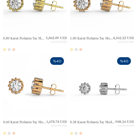
3,062.09 USD
4,362.22 USD
0.80 Karat Pırlanta Taç Model Tektaş Altın Küpe
1.00 Karat Pırlanta Taç Model Tektaş Halo Çivili Altın Küpe
5,103.48 USD
7,270.37 USD
%40
%40
1,678.74 USD
908.36 USD
0.60 Karat Pırlanta Taç Model Tektaş Halo Çivili Altın Küpe
0.38 Karat Pırlanta Taç Model Tektaş Altın Küpe
2,797.90 USD
1,513.94 USD