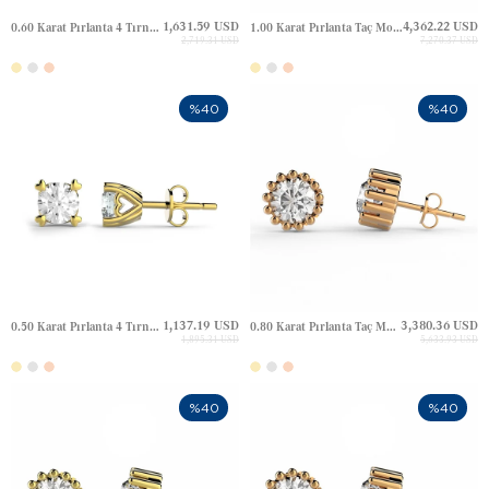
1,631.59 USD
4,362.22 USD
0.60 Karat Pırlanta 4 Tırnak Kalp Tektaş Altın Küpe
1.00 Karat Pırlanta Taç Model Tektaş Halo Çivili Altın Küpe
2,719.31 USD
7,270.37 USD
%40
%40
1,137.19 USD
3,380.36 USD
0.50 Karat Pırlanta 4 Tırnak Kalp Tektaş Altın Küpe
0.80 Karat Pırlanta Taç Model Tektaş Halo Çivili Altın Küpe
1,895.31 USD
5,633.93 USD
%40
%40