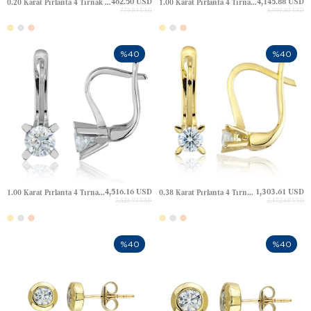
462.50 USD
4,145.88 USD
0.20 Karat Pırlanta 4 Tırnak Tektaş Altın Küpe
1.00 Karat Pırlanta 4 Tırnak Tektaş Altın Küpe
770.84 USD
6,909.80 USD
%40
%40
4,516.16 USD
1,303.61 USD
1.00 Karat Pırlanta 4 Tırnak Tektaş J Altın Küpe
0.38 Karat Pırlanta 4 Tırnak Tektaş J Altın Küpe
7,526.93 USD
2,172.68 USD
%40
%40