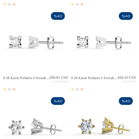
%40
%40
850.81 USD
452.10 USD
0.38 Karat Pırlanta 4 Tırnak Tektaş Altın Küpe
0.20 Karat Pırlanta 4 Tırnak Tektaş Altın Küpe
1,418.02 USD
753.50 USD
%40
%40