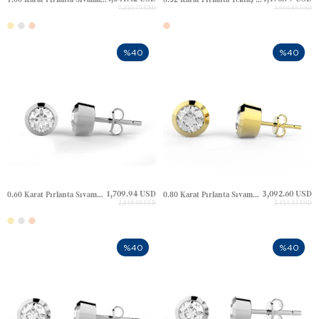
7,235.70 USD
1,964.65 USD
%40
%40
1,709.94 USD
3,092.60 USD
0.60 Karat Pırlanta Sıvama Tektaş Altın Küpe
0.80 Karat Pırlanta Sıvama Tektaş Altın Küpe
2,849.90 USD
5,154.33 USD
%40
%40