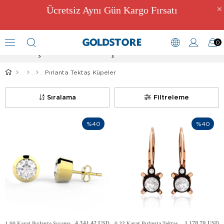
Ücretsiz Aynı Gün Kargo Fırsatı
0
Tektaş Pırlanta Küpe Modelleri
Pırlanta Tektaş Küpeler
Sıralama
Filtreleme
%40
%40
4,341.42 USD
1,178.79 USD
1.00 Karat Pırlanta Sıvama Tektaş Altın Küpe
0.32 Karat Pırlanta Tektaş Elmas Altın Küpe