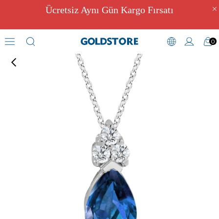
Ücretsiz Aynı Gün Kargo Fırsatı
0
Pırlantalı Kolye Modelleri
›