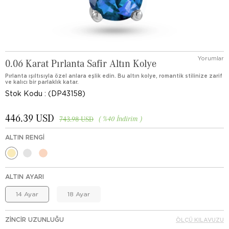
Yorumlar
0.06 Karat Pırlanta Safir Altın Kolye
Pırlanta ışıltısıyla özel anlara eşlik edin. Bu altın kolye, romantik stilinize zarif
ve kalıcı bir parlaklık katar.
Stok Kodu
(DP43158)
446.39 USD
%
40
İndirim
743.98 USD
ALTIN RENGI
ALTIN AYARI
14 Ayar
18 Ayar
ZINCIR UZUNLUĞU
ÖLÇÜ KILAVUZU