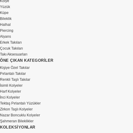
Kolye
Yüzük
Küpe
Bileklik
Halhal
Piercing
Alyans
Erkek Takıları
Çocuk Takıları
Takı Aksesuarları
ÖNE ÇIKAN KATEGORİLER
Kişiye Özel Takılar
Pırlantalı Takılar
Renkli Taşlı Takılar
İsimli Kolyeler
Harf Kolyeler
İnci Kolyeler
Tektaş Pırlantalı Yüzükler
Zirkon Taşlı Kolyeler
Nazar Boncuklu Kolyeler
Şahmeran Bileklikler
KOLEKSİYONLAR