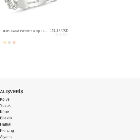
454.38 USD
0.05 Karat Pırlanta Kalp Tamtur Altın Yüzük
757.29 USD
ALIŞVERİŞ
Kolye
Yüzük
Küpe
Bileklik
Halhal
Piercing
Alyans