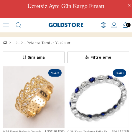
Ücretsiz Aynı Gün Kargo Fırsatı
0
Tamtur Pırlanta Yüzük Modelleri
Pırlanta Tamtur Yüzükler
Sıralama
Filtreleme
%40
%40
1,557.10 USD
886.12 USD
0.75 Karat Pırlanta Yaprak Tamtur Altın Yüzük
0.28 Karat Pırlanta Safir Tamtur Altın Yüzük