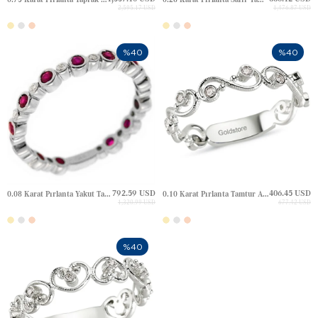
2,595.17 USD
1,476.87 USD
%40
%40
792.59 USD
406.45 USD
0.08 Karat Pırlanta Yakut Tamtur Altın Yüzük
0.10 Karat Pırlanta Tamtur Altın Yüzük
1,320.99 USD
677.42 USD
%40