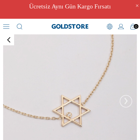
Ücretsiz Aynı Gün Kargo Fırsatı
0
Pırlantalı Bileklik Modelleri
›