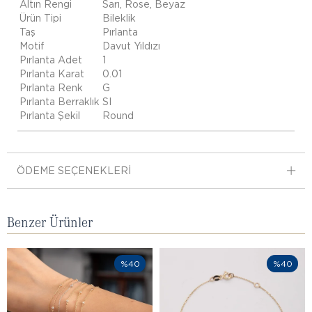
Altın Rengi
Sarı, Rose, Beyaz
Ürün Tipi
Bileklik
Taş
Pırlanta
Motif
Davut Yıldızı
Pırlanta Adet
1
Pırlanta Karat
0.01
Pırlanta Renk
G
Pırlanta Berraklık
SI
Pırlanta Şekil
Round
ÖDEME SEÇENEKLERI
Benzer Ürünler
%40
%40