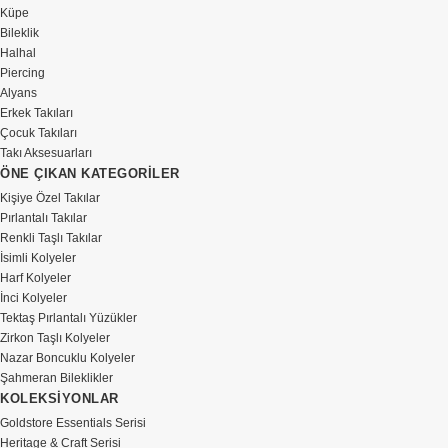
Küpe
Bileklik
Halhal
Piercing
Alyans
Erkek Takıları
Çocuk Takıları
Takı Aksesuarları
ÖNE ÇIKAN KATEGORİLER
Kişiye Özel Takılar
Pırlantalı Takılar
Renkli Taşlı Takılar
İsimli Kolyeler
Harf Kolyeler
İnci Kolyeler
Tektaş Pırlantalı Yüzükler
Zirkon Taşlı Kolyeler
Nazar Boncuklu Kolyeler
Şahmeran Bileklikler
KOLEKSİYONLAR
Goldstore Essentials Serisi
Heritage & Craft Serisi