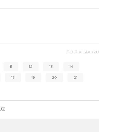
ÖLÇÜ KILAVUZU
11
12
13
14
18
19
20
21
UZ