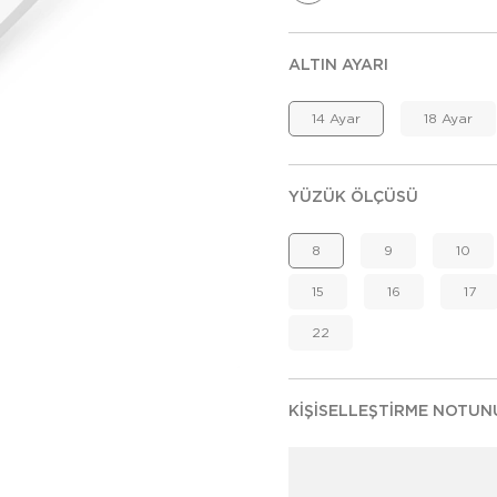
ALTIN AYARI
14 Ayar
18 Ayar
YÜZÜK ÖLÇÜSÜ
8
9
10
15
16
17
22
KIŞISELLEŞTIRME NOTUN