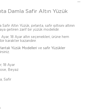
nta Damla Safir Altın Yüzük
afir Altın Yüzük, pırlanta, safir ışıltısını altının
ya getiren zarif bir yüzük modelidir.
4 Ayar, 18 Ayar altın seçenekleri, ürüne hem
bir karakter kazandırır.
rlantalı Yüzük Modelleri
ve
safir Yüzükler
rsiniz.
r, 18 Ayar
Rose, Beyaz
a, Safir
m
d