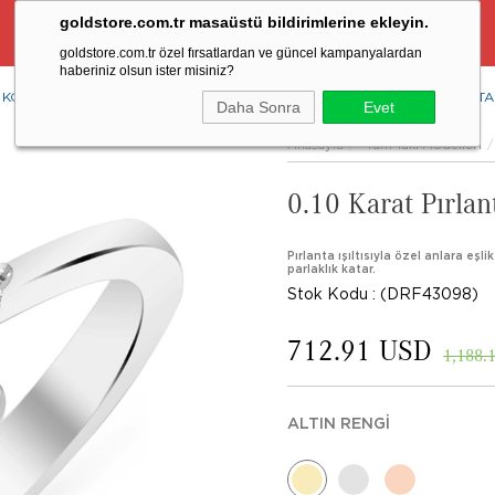
goldstore.com.tr masaüstü bildirimlerine ekleyin.
Ücretsiz Aynı Gün Kargo Fırsatı
goldstore.com.tr özel fırsatlardan ve güncel kampanyalardan
haberiniz olsun ister misiniz?
KOLYE
YÜZÜK
KÜPE
BİLEKLİK
RENKLİ TAŞLAR
PIRLANTA
Daha Sonra
Evet
Anasayfa
Tüm Takı Modelleri
0.10 Karat Pırla
Pırlanta ışıltısıyla özel anlara eşli
parlaklık katar.
Stok Kodu
(DRF43098)
712.91 USD
1,188.
ALTIN RENGI