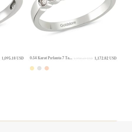
0.54 Karat Pırlanta 7 Taş Sırataş Altın Yüzük
1,095.18 USD
1,172.82 USD
1,954.69 USD