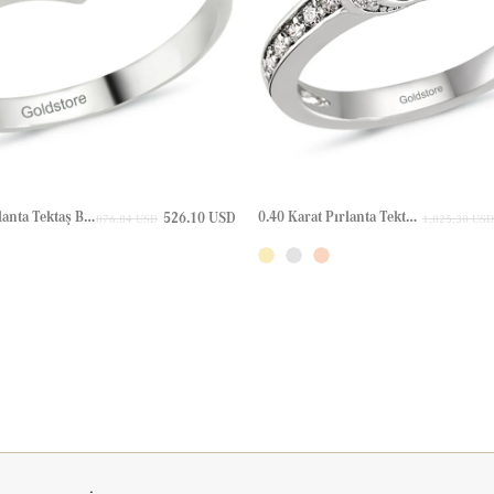
0.06 Karat Pırlanta Tektaş Bypass Altın Yüzük
0.40 Karat Pırlanta Tektaş Altın Yüzük
526.10 USD
876.84 USD
1,825.30 USD