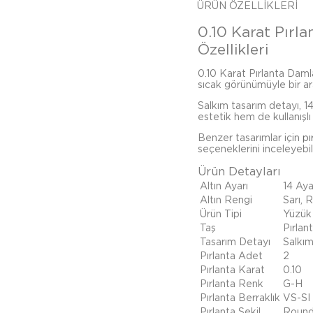
ÜRÜN ÖZELLIKLERI
0.10 Karat Pırla
Özellikleri
0.10 Karat Pırlanta Damla S
sıcak görünümüyle bir ara
Salkım tasarım detayı, 1
estetik hem de kullanışlı 
Benzer tasarımlar için
pı
seçeneklerini inceleyebili
Ürün Detayları
Altın Ayarı
14 Aya
Altın Rengi
Sarı, 
Ürün Tipi
Yüzük
Taş
Pırlant
Tasarım Detayı
Salkı
Pırlanta Adet
2
Pırlanta Karat
0.10
Pırlanta Renk
G-H
Pırlanta Berraklık
VS-SI
Pırlanta Şekil
Roun