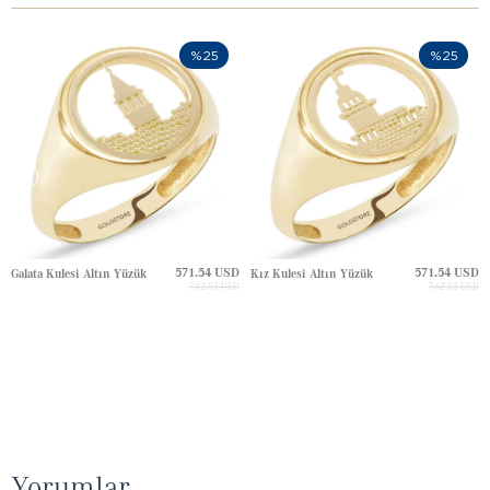
%25
%25
571.54 USD
571.54 USD
Galata Kulesi Altın Yüzük
Kız Kulesi Altın Yüzük
762.05 USD
762.05 USD
Yorumlar