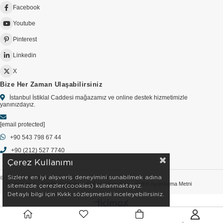
Facebook
Youtube
Pinterest
Linkedin
X
Bize Her Zaman Ulaşabilirsiniz
İstanbul İstiklal Caddesi mağazamız ve online destek hizmetimizle
yanınızdayız.
[email protected]
+90 543 798 67 44
+90 (212) 527 7740
Çerez Kullanımı
Sizlere en iyi alışveriş deneyimini sunabilmek adına
© 2026 GOLDSTORE - Tüm Hakları Saklıdır.
Sözleşmeler
Gizlilik Politikası
Kullanım Koşulları
KVKK Aydınlatma Metni
sitemizde çerezler(cookies) kullanmaktayız.
Detaylı bilgi için Kvkk sözleşmesini inceleyebilirsiniz.