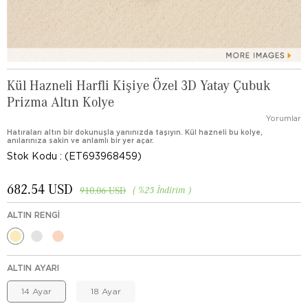
Kül Hazneli Harfli Kişiye Özel 3D Yatay Çubuk
Prizma Altın Kolye
Yorumlar
Hatıraları altın bir dokunuşla yanınızda taşıyın. Kül hazneli bu kolye,
anılarınıza sakin ve anlamlı bir yer açar.
Stok Kodu
(ET693968459)
682.54 USD
%
25
İndirim
910.06 USD
ALTIN RENGI
ALTIN AYARI
14 Ayar
18 Ayar