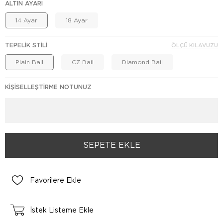
ALTIN AYARI
14 Ayar
18 Ayar
TEPELIK STILI
ÖLÇÜ KILAVUZU
Plain Bail
CZ Bail
Diamond Bail
KIŞISELLEŞTIRME NOTUNUZ
Favorilere Ekle
İstek Listeme Ekle