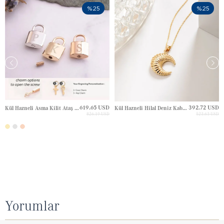
%25
%25
619.65 USD
392.72 USD
Kül Hazneli Asma Kilit Ataş Zincir Altın Kolye
Kül Hazneli Hilal Deniz Kabuğu Altın Kolye
826.19 USD
523.63 USD
Yorumlar