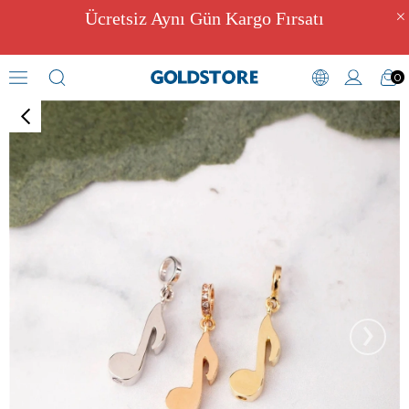
Ücretsiz Aynı Gün Kargo Fırsatı
0
Kül Hazneli Takılar
›