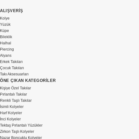
ALIŞVERİŞ
Kolye
Yüzük
Küpe
Bileklik
Halhal
Piercing
Alyans
Erkek Takıları
Çocuk Takıları
Takı Aksesuarları
ÖNE ÇIKAN KATEGORİLER
Kişiye Özel Takılar
Pırlantalı Takılar
Renkli Taşlı Takılar
İsimli Kolyeler
Harf Kolyeler
İnci Kolyeler
Tektaş Pırlantalı Yüzükler
Zirkon Taşlı Kolyeler
Nazar Boncuklu Kolyeler