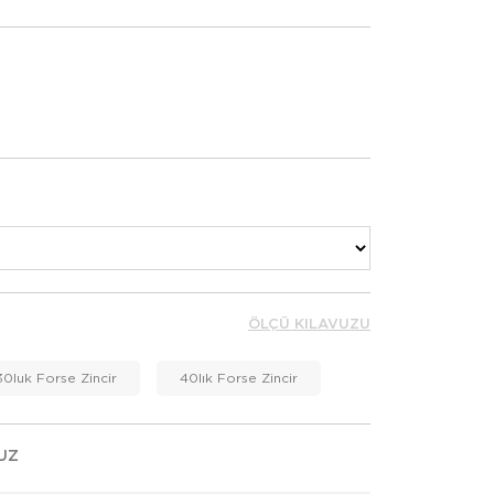
ÖLÇÜ KILAVUZU
30luk Forse Zincir
40lık Forse Zincir
UZ