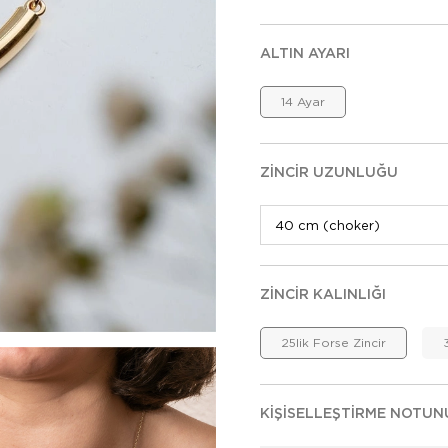
ALTIN AYARI
14 Ayar
ZINCIR UZUNLUĞU
ZINCIR KALINLIĞI
25lik Forse Zincir
KIŞISELLEŞTIRME NOTUN