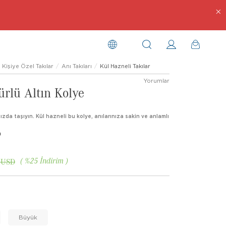
Kişiye Özel Takılar
Anı Takıları
Kül Hazneli Takılar
Yorumlar
ürlü Altın Kolye
nızda taşıyın. Kül hazneli bu kolye, anılarınıza sakin ve anlamlı
)
%
25
İndirim
 USD
Büyük