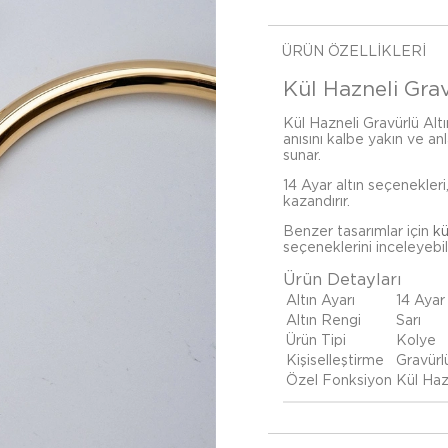
ÜRÜN ÖZELLIKLERI
Kül Hazneli Grav
Kül Hazneli Gravürlü Altı
anısını kalbe yakın ve anl
sunar.
14 Ayar altın seçenekleri
kazandırır.
Benzer tasarımlar için
kü
seçeneklerini inceleyebili
Ürün Detayları
Altın Ayarı
14 Ayar
Altın Rengi
Sarı
Ürün Tipi
Kolye
Kişiselleştirme
Gravürl
Özel Fonksiyon
Kül Haz