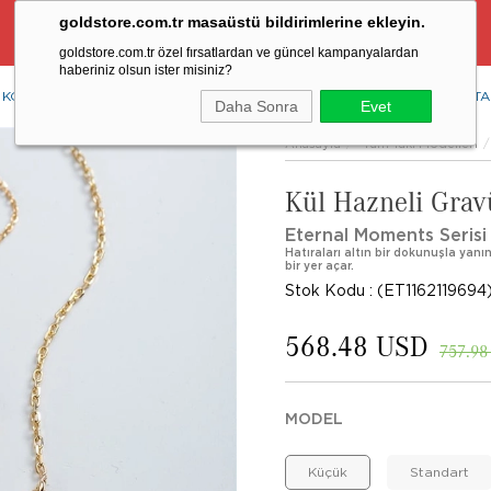
goldstore.com.tr masaüstü bildirimlerine ekleyin.
Ücretsiz Aynı Gün Kargo Fırsatı
goldstore.com.tr özel fırsatlardan ve güncel kampanyalardan
haberiniz olsun ister misiniz?
KOLYE
YÜZÜK
KÜPE
BİLEKLİK
RENKLİ TAŞLAR
PIRLANTA
Daha Sonra
Evet
Anasayfa
Tüm Takı Modelleri
Kül Hazneli Grav
Eternal Moments Serisi
Hatıraları altın bir dokunuşla yanı
bir yer açar.
Stok Kodu
(ET1162119694
568.48 USD
757.98
MODEL
Küçük
Standart