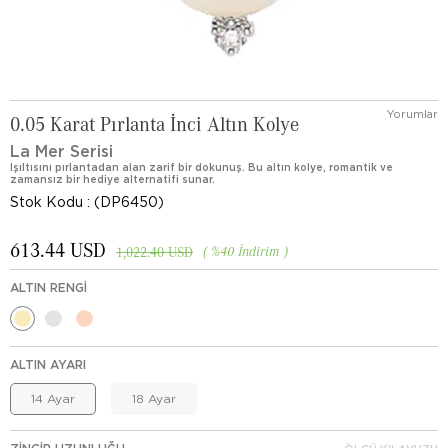
Yorumlar
0.05 Karat Pırlanta İnci Altın Kolye
La Mer Serisi
Işıltısını pırlantadan alan zarif bir dokunuş. Bu altın kolye, romantik ve
zamansız bir hediye alternatifi sunar.
Stok Kodu
(DP6450)
613.44 USD
%
40
İndirim
1,022.40 USD
ALTIN RENGI
ALTIN AYARI
14 Ayar
18 Ayar