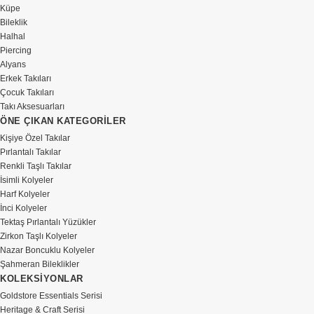
Küpe
Bileklik
Halhal
Piercing
Alyans
Erkek Takıları
Çocuk Takıları
Takı Aksesuarları
ÖNE ÇIKAN KATEGORİLER
Kişiye Özel Takılar
Pırlantalı Takılar
Renkli Taşlı Takılar
İsimli Kolyeler
Harf Kolyeler
İnci Kolyeler
Tektaş Pırlantalı Yüzükler
Zirkon Taşlı Kolyeler
Nazar Boncuklu Kolyeler
Şahmeran Bileklikler
KOLEKSİYONLAR
Goldstore Essentials Serisi
Heritage & Craft Serisi