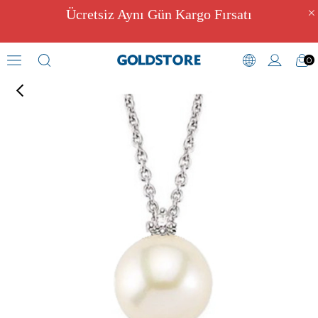
Ücretsiz Aynı Gün Kargo Fırsatı
0
Pırlantalı Kolye Modelleri
›