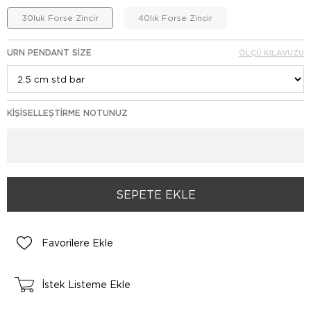
30luk Forse Zincir
40lık Forse Zincir
URN PENDANT SIZE
ÖLÇÜ KILAVUZU
KIŞISELLEŞTIRME NOTUNUZ
Favorilere Ekle
İstek Listeme Ekle