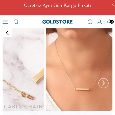
Ücretsiz Aynı Gün Kargo Fırsatı
0
Kül Hazneli Takılar
›