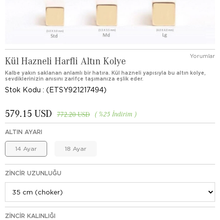
Yorumlar
Kül Hazneli Harfli Altın Kolye
Kalbe yakın saklanan anlamlı bir hatıra. Kül hazneli yapısıyla bu altın kolye,
sevdiklerinizin anısını zarifçe taşımanıza eşlik eder.
Stok Kodu
(ETSY921217494)
579.15 USD
%
25
İndirim
772.20 USD
ALTIN AYARI
14 Ayar
18 Ayar
ZINCIR UZUNLUĞU
ZINCIR KALINLIĞI