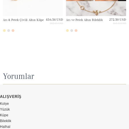
436.54 USD
272.50 USD
Arı & Petek Çivili Altın Küpe
Arı ve Petek Altın Bileklik
582.05 USD
363.33 USD
Yorumlar
ALIŞVERİŞ
Kolye
Yüzük
Küpe
Bileklik
Halhal