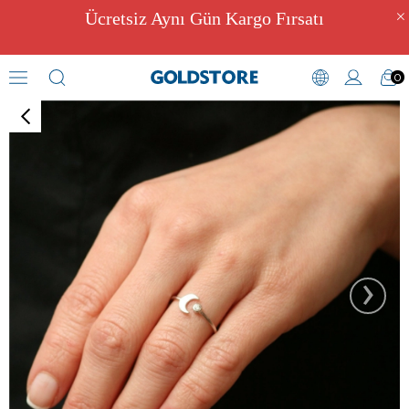
Ücretsiz Aynı Gün Kargo Fırsatı
0
Zirkon Taşlı Yüzükler
›