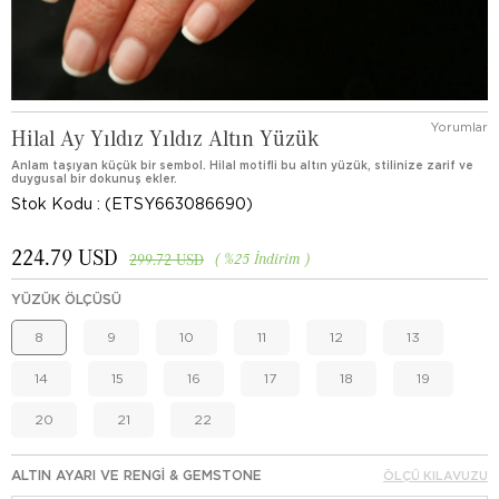
Yorumlar
Hilal Ay Yıldız Yıldız Altın Yüzük
Anlam taşıyan küçük bir sembol. Hilal motifli bu altın yüzük, stilinize zarif ve
duygusal bir dokunuş ekler.
Stok Kodu
(ETSY663086690)
224.79 USD
%
25
İndirim
299.72 USD
YÜZÜK ÖLÇÜSÜ
8
9
10
11
12
13
14
15
16
17
18
19
20
21
22
ALTIN AYARI VE RENGI & GEMSTONE
ÖLÇÜ KILAVUZU