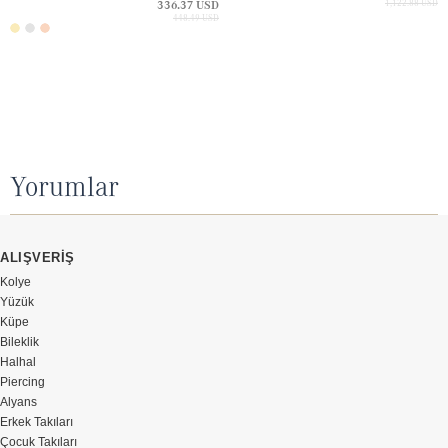
336.37 USD
1,122.88 USD
448.49 USD
Yorumlar
ALIŞVERİŞ
Kolye
Yüzük
Küpe
Bileklik
Halhal
Piercing
Alyans
Erkek Takıları
Çocuk Takıları