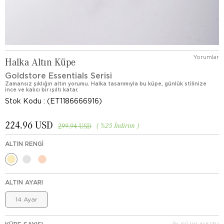
Yorumlar
Halka Altın Küpe
Goldstore Essentials Serisi
Zamansız şıklığın altın yorumu. Halka tasarımıyla bu küpe, günlük stilinize
ince ve kalıcı bir ışıltı katar.
Stok Kodu
(ET1186666916)
224.96 USD
%
25
İndirim
299.94 USD
ALTIN RENGI
ALTIN AYARI
14 Ayar