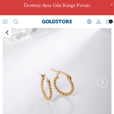
Ücretsiz Aynı Gün Kargo Fırsatı
0
Halka Küpeler
›