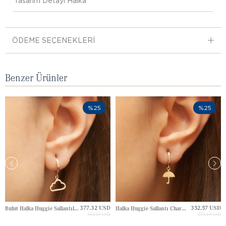
Tasarım Detayı
Halka
ÖDEME SEÇENEKLERI
Benzer Ürünler
%25
%25
377.32 USD
352.57 USD
Bulut Halka Huggie Sallantılı Altın Küpe
Halka Huggie Sallantı Charm Altın Küpe
503.09 USD
470.10 USD