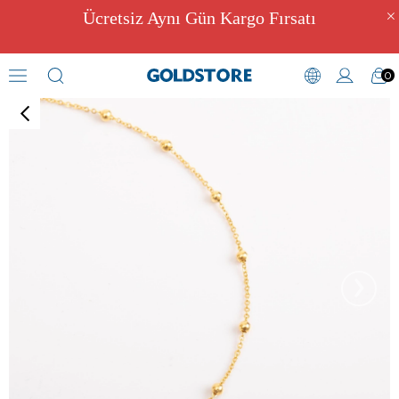
Ücretsiz Aynı Gün Kargo Fırsatı
0
Kolye
›