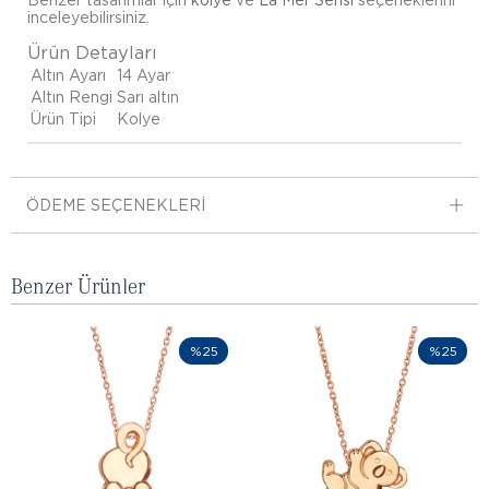
Benzer tasarımlar için
kolye
ve
La Mer Serisi
seçeneklerini
inceleyebilirsiniz.
Ürün Detayları
Altın Ayarı
14 Ayar
Altın Rengi
Sarı altın
Ürün Tipi
Kolye
ÖDEME SEÇENEKLERI
Benzer Ürünler
%25
%25