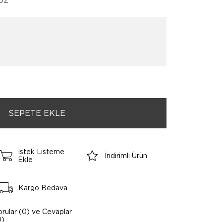
UZ
İstek Listeme
İndirimli Ürün
Ekle
Kargo Bedava
orular (0) ve Cevaplar
0)