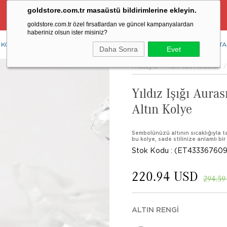
goldstore.com.tr masaüstü bildirimlerine ekleyin.
Ücretsiz Aynı Gün Kargo Fırsatı
goldstore.com.tr özel fırsatlardan ve güncel kampanyalardan
haberiniz olsun ister misiniz?
KOLYE
YÜZÜK
KÜPE
BİLEKLİK
RENKLİ TAŞLAR
PIRLANTA
Daha Sonra
Evet
Anasayfa
Tüm Takı Modelleri
Yıldız Işığı Aura
Altın Kolye
Sembolünüzü altının sıcaklığıyla ta
bu kolye, sade stilinize anlamlı bir ı
Stok Kodu
(ET433367609
220.94 USD
294.59
ALTIN RENGI