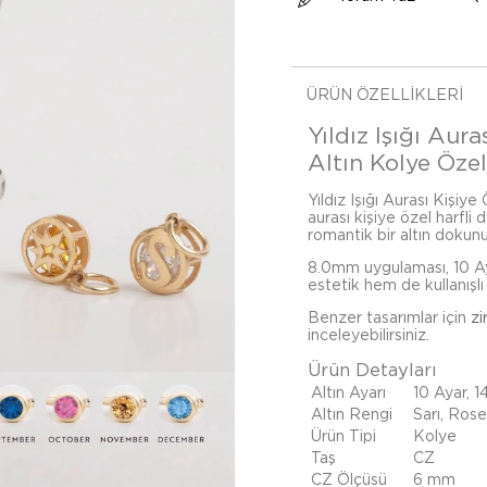
ÜRÜN ÖZELLIKLERI
Yıldız Işığı Aur
Altın Kolye Özell
Yıldız Işığı Aurası Kişiye
aurası kişiye özel harfli
romantik bir altın dokunu
8.0mm uygulaması, 10 Aya
estetik hem de kullanışlı 
Benzer tasarımlar için
zi
inceleyebilirsiniz.
Ürün Detayları
Altın Ayarı
10 Ayar, 1
Altın Rengi
Sarı, Ros
Ürün Tipi
Kolye
Taş
CZ
CZ Ölçüsü
6 mm