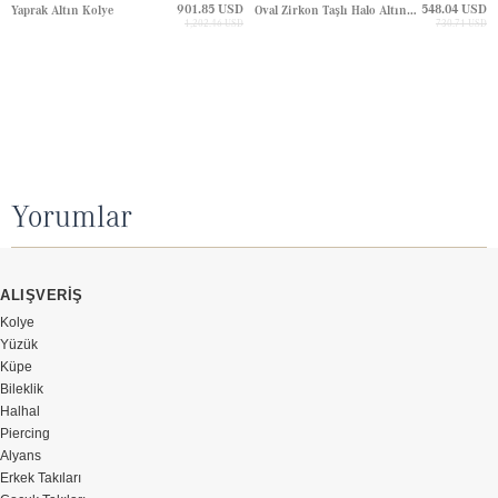
901.85 USD
548.04 USD
Yaprak Altın Kolye
Oval Zirkon Taşlı Halo Altın Kolye
1,202.46 USD
730.71 USD
Yorumlar
ALIŞVERİŞ
Kolye
Yüzük
Küpe
Bileklik
Halhal
Piercing
Alyans
Erkek Takıları