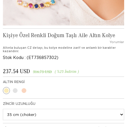
Kişiye Özel Renkli Doğum Taşlı Aile Altın Kolye
Yorumlar
Altınla buluşan CZ detayı, bu kolye modeline zarif ve anlamlı bir karakter
kazandırır.
Stok Kodu
(ET736857302)
237.54 USD
%
25
İndirim
316.73 USD
ALTIN RENGI
ZINCIR UZUNLUĞU