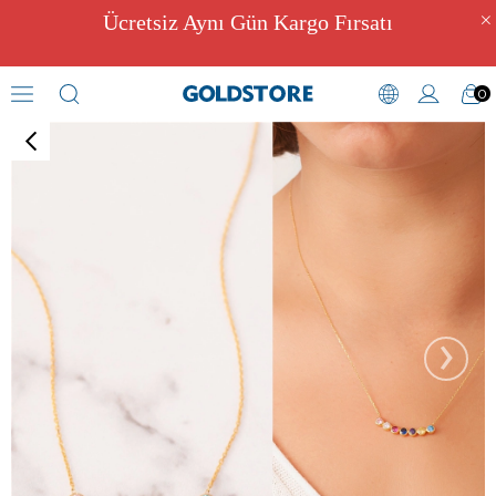
Ücretsiz Aynı Gün Kargo Fırsatı
0
Zirkon Taşlı Kolyeler
›