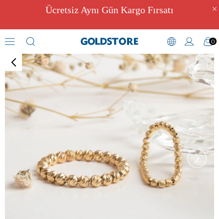
Ücretsiz Aynı Gün Kargo Fırsatı
0
Yüzük
›