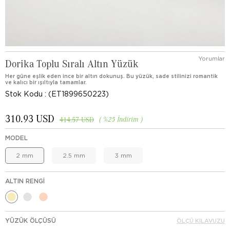
Yorumlar
Dorika Toplu Sıralı Altın Yüzük
Her güne eşlik eden ince bir altın dokunuş. Bu yüzük, sade stilinizi romantik
ve kalıcı bir ışıltıyla tamamlar.
Stok Kodu
(ET1899650223)
310.93 USD
%
25
İndirim
414.57 USD
MODEL
2 mm
2.5 mm
3 mm
ALTIN RENGI
YÜZÜK ÖLÇÜSÜ
ÖLÇÜ KILAVUZU