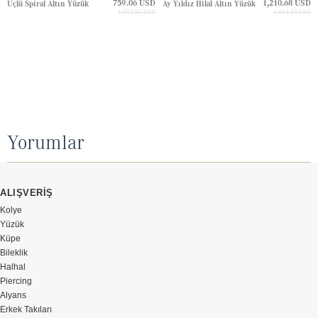
759.06 USD
1,210.68 USD
Üçlü Spiral Altın Yüzük
Ay Yıldız Hilal Altın Yüzük
1,012.07 USD
1,614.24 USD
Yorumlar
ALIŞVERİŞ
Kolye
Yüzük
Küpe
Bileklik
Halhal
Piercing
Alyans
Erkek Takıları