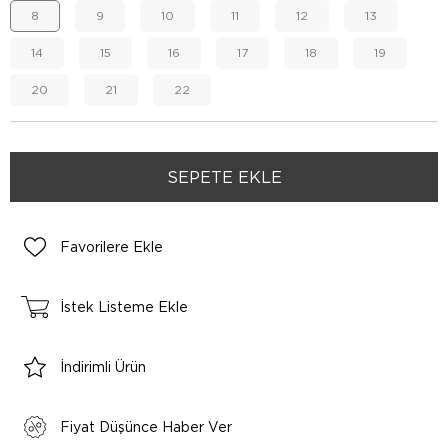
8
9
10
11
12
13
14
15
16
17
18
19
20
21
22
Favorilere Ekle
İstek Listeme Ekle
İndirimli Ürün
Fiyat Düşünce Haber Ver