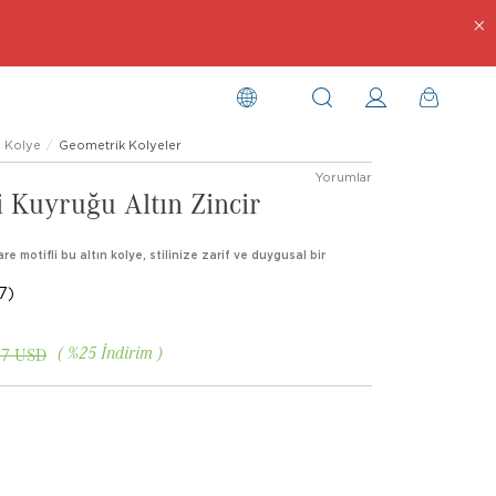
Kolye
Geometrik Kolyeler
Yorumlar
i Kuyruğu Altın Zincir
e motifli bu altın kolye, stilinize zarif ve duygusal bir
7)
%
25
İndirim
17 USD