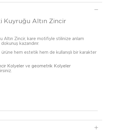
ki Kuyruğu Altın Zincir
 Altın Zincir, kare motifiyle stilinize anlam
n dokunuş kazandırır.
, ürüne hem estetik hem de kullanışlı bir karakter
ncir Kolyeler
ve
geometrik Kolyeler
rsiniz.