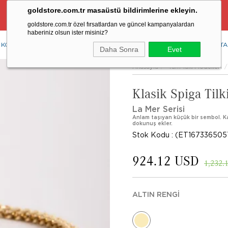
goldstore.com.tr masaüstü bildirimlerine ekleyin.
Ücretsiz Aynı Gün Kargo Fırsatı
goldstore.com.tr özel fırsatlardan ve güncel kampanyalardan
haberiniz olsun ister misiniz?
KOLYE
YÜZÜK
KÜPE
BİLEKLİK
RENKLİ TAŞLAR
PIRLANTA
Daha Sonra
Evet
Anasayfa
Tüm Takı Modelleri
Klasik Spiga Tilk
La Mer Serisi
Anlam taşıyan küçük bir sembol. Kar
dokunuş ekler.
Stok Kodu
(ET167336505
924.12 USD
1,232.
ALTIN RENGI