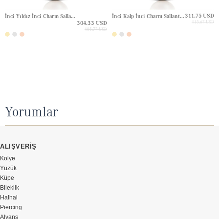
311.75 USD
İnci Yıldız İnci Charm Sallantı Altın Kolye
İnci Kalp İnci Charm Sallantı Altın Kolye
304.33 USD
415.67 USD
405.77 USD
Yorumlar
ALIŞVERİŞ
Kolye
Yüzük
Küpe
Bileklik
Halhal
Piercing
Alyans