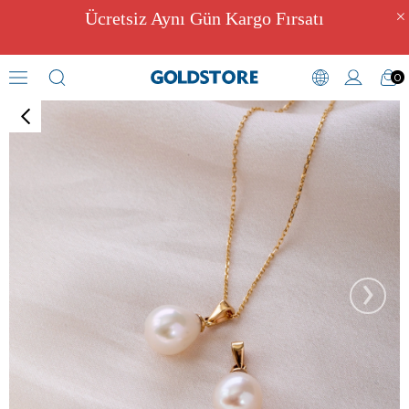
Ücretsiz Aynı Gün Kargo Fırsatı
0
İnci Kolyeler
›