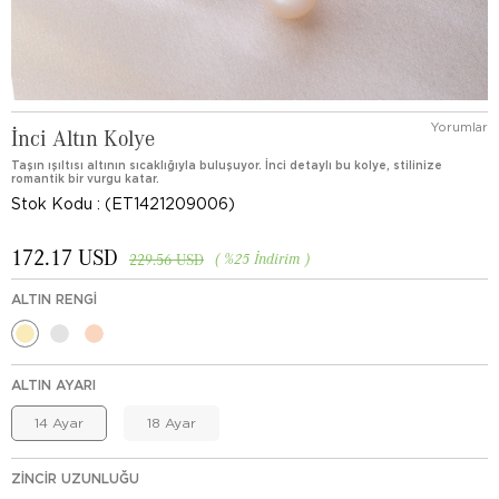
Yorumlar
İnci Altın Kolye
Taşın ışıltısı altının sıcaklığıyla buluşuyor. İnci detaylı bu kolye, stilinize
romantik bir vurgu katar.
Stok Kodu
(ET1421209006)
172.17 USD
%
25
İndirim
229.56 USD
ALTIN RENGI
ALTIN AYARI
14 Ayar
18 Ayar
ZINCIR UZUNLUĞU