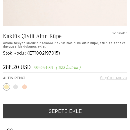
Yorumlar
Kaktüs Çivili Altın Küpe
Anlam taşıyan küçük bir sembol. Kaktüs motifli bu altın küpe, stilinize zarif ve
duygusal bir dokunuş ekler.
Stok Kodu
(ET1002197015)
288.20 USD
%
25
İndirim
384.26 USD
ALTIN RENGI
ÖLÇÜ KILAVUZU