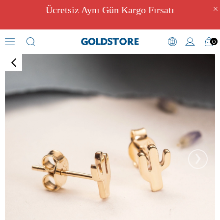
Ücretsiz Aynı Gün Kargo Fırsatı
0
Küpe
›