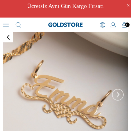
Ücretsiz Aynı Gün Kargo Fırsatı
0
İsimli Kolyeler
›