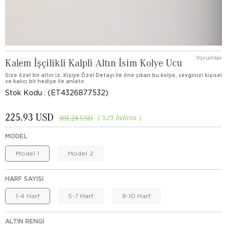
Yorumlar
Kalem İşçilikli Kalpli Altın İsim Kolye Ucu
Size özel bir altın iz. Kişiye Özel Detayı ile öne çıkan bu kolye, sevginizi kişisel
ve kalıcı bir hediye ile anlatır.
Stok Kodu
(ET4326877532)
225.93 USD
%
25
İndirim
301.24 USD
MODEL
Model 1
Model 2
HARF SAYISI
1-4 Harf
5-7 Harf
8-10 Harf
ALTIN RENGI