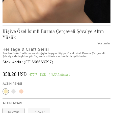
Kişiye Özel İsimli Burma Çerçeveli Şövalye Altın
Yüzük
Yorumlar
Heritage & Craft Serisi
Sembolünüzü altının sıcaklığıyla taşıyın. Kişiye Özel İsimli Burma Çerçeveli
Şövalye detaylı bu yüzük, sade stilinize anlamlı bir ışıltı katar.
Stok Kodu
(ET1666669397)
358.28 USD
%
25
İndirim
477.71 USD
ALTIN RENGI
ALTIN AYARI
10 Ayar
14 Ayar