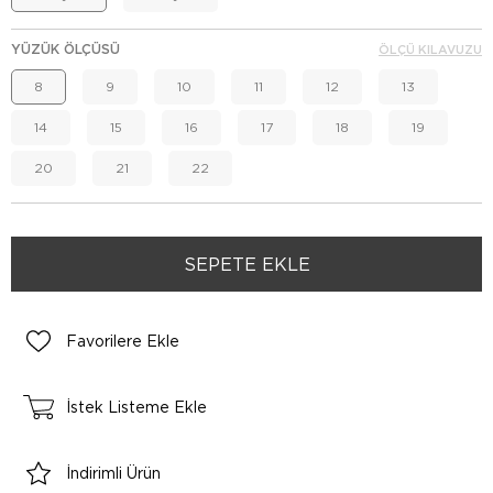
YÜZÜK ÖLÇÜSÜ
ÖLÇÜ KILAVUZU
8
9
10
11
12
13
14
15
16
17
18
19
20
21
22
Favorilere Ekle
İstek Listeme Ekle
İndirimli Ürün