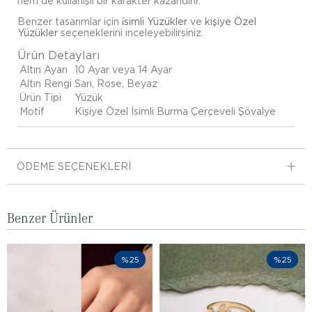
hem de kullanışlı bir karakter kazandırır.
Benzer tasarımlar için
i̇simli Yüzükler
ve
kişiye Özel
Yüzükler
seçeneklerini inceleyebilirsiniz.
Ürün Detayları
Altın Ayarı
10 Ayar veya 14 Ayar
Altın Rengi
Sarı, Rose, Beyaz
Ürün Tipi
Yüzük
Motif
Kişiye Özel İsimli Burma Çerçeveli Şövalye
ÖDEME SEÇENEKLERI
Benzer Ürünler
%25
%25