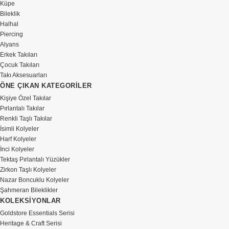
Küpe
Bileklik
Halhal
Piercing
Alyans
Erkek Takıları
Çocuk Takıları
Takı Aksesuarları
ÖNE ÇIKAN KATEGORİLER
Kişiye Özel Takılar
Pırlantalı Takılar
Renkli Taşlı Takılar
İsimli Kolyeler
Harf Kolyeler
İnci Kolyeler
Tektaş Pırlantalı Yüzükler
Zirkon Taşlı Kolyeler
Nazar Boncuklu Kolyeler
Şahmeran Bileklikler
KOLEKSİYONLAR
Goldstore Essentials Serisi
Heritage & Craft Serisi