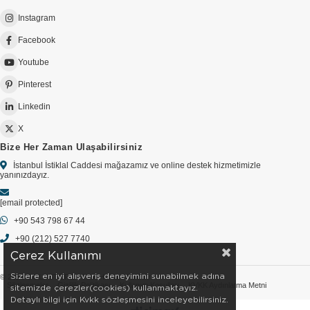
Instagram
Facebook
Youtube
Pinterest
Linkedin
X
Bize Her Zaman Ulaşabilirsiniz
İstanbul İstiklal Caddesi mağazamız ve online destek hizmetimizle
yanınızdayız.
[email protected]
+90 543 798 67 44
+90 (212) 527 7740
Çerez Kullanımı
Sizlere en iyi alışveriş deneyimini sunabilmek adına
© 2026 GOLDSTORE - Tüm Hakları Saklıdır.
Sözleşmeler
Gizlilik Politikası
Kullanım Koşulları
KVKK Aydınlatma Metni
sitemizde çerezler(cookies) kullanmaktayız.
Detaylı bilgi için Kvkk sözleşmesini inceleyebilirsiniz.