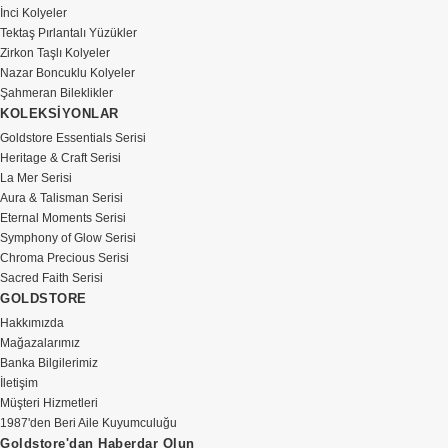
İnci Kolyeler
Tektaş Pırlantalı Yüzükler
Zirkon Taşlı Kolyeler
Nazar Boncuklu Kolyeler
Şahmeran Bileklikler
KOLEKSİYONLAR
Goldstore Essentials Serisi
Heritage & Craft Serisi
La Mer Serisi
Aura & Talisman Serisi
Eternal Moments Serisi
Symphony of Glow Serisi
Chroma Precious Serisi
Sacred Faith Serisi
GOLDSTORE
Hakkımızda
Mağazalarımız
Banka Bilgilerimiz
İletişim
Müşteri Hizmetleri
1987'den Beri Aile Kuyumculuğu
Goldstore'dan Haberdar Olun