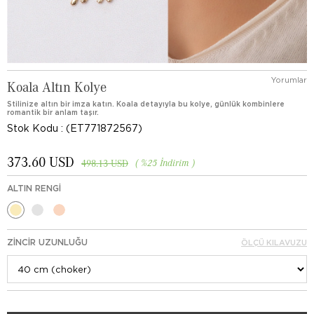
Yorumlar
Koala Altın Kolye
Stilinize altın bir imza katın. Koala detayıyla bu kolye, günlük kombinlere
romantik bir anlam taşır.
Stok Kodu
(ET771872567)
373.60 USD
%
25
İndirim
498.13 USD
ALTIN RENGI
ZINCIR UZUNLUĞU
ÖLÇÜ KILAVUZU