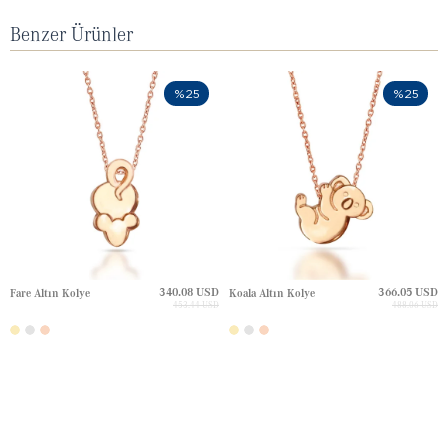
Benzer Ürünler
%25
%25
340.08 USD
366.05 USD
Fare Altın Kolye
Koala Altın Kolye
453.44 USD
488.06 USD