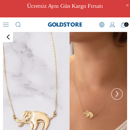
Ücretsiz Aynı Gün Kargo Fırsatı
0
Kolye
›