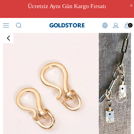
Ücretsiz Aynı Gün Kargo Fırsatı
0
Harf Kolyeler
›