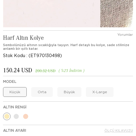
Yorumlar
Harf Altın Kolye
Sembolünüzü altının sıcaklığıyla taşıyın. Harf detaylı bu kolye, sade stilinize
anlamlı bir ışıltı katar.
Stok Kodu
(ET970130498)
150.24 USD
%
25
İndirim
200.32 USD
MODEL
Küçük
Orta
Büyük
X-Large
ALTIN RENGI
ALTIN AYARI
ÖLÇÜ KILAVUZU