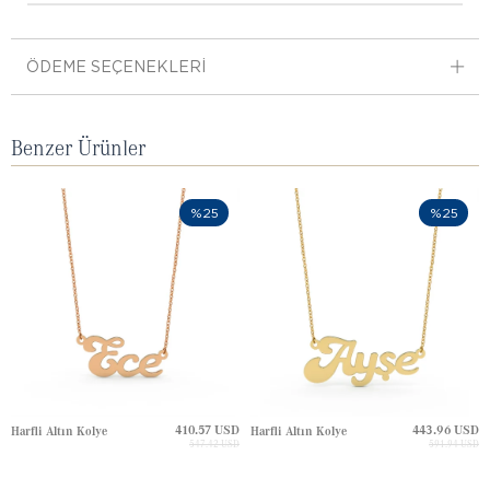
ÖDEME SEÇENEKLERI
Benzer Ürünler
%25
%25
410.57 USD
443.96 USD
Harfli Altın Kolye
Harfli Altın Kolye
547.42 USD
591.94 USD