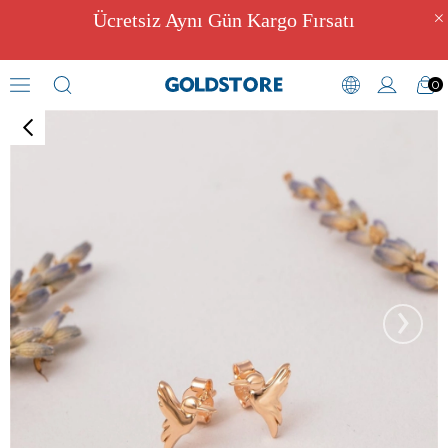
Ücretsiz Aynı Gün Kargo Fırsatı
0
Figürlü Küpeler
›