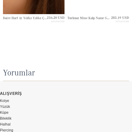
236.20 USD
283.19 USD
Daire Harf Ay Yıldız Yıldız Çivili Altın Küpe
Turkuaz Mine Kalp Nazar Göz Çivili Altın Küpe
314.93 USD
377.59 USD
Yorumlar
ALIŞVERİŞ
Kolye
Yüzük
Küpe
Bileklik
Halhal
Piercing