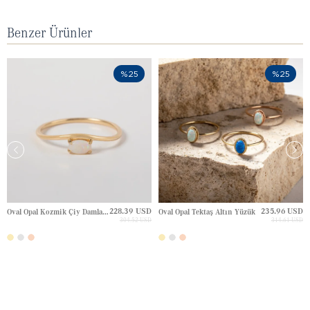
Benzer Ürünler
%25
%25
228.39 USD
235.96 USD
Oval Opal Kozmik Çiy Damlası Tektaş Altın Yüzük
Oval Opal Tektaş Altın Yüzük
304.52 USD
314.61 USD