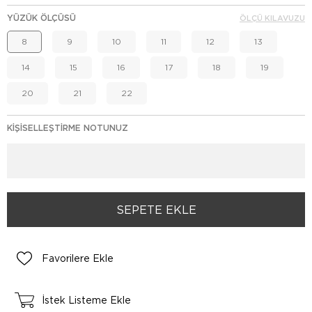
YÜZÜK ÖLÇÜSÜ
ÖLÇÜ KILAVUZU
8
9
10
11
12
13
14
15
16
17
18
19
20
21
22
KIŞISELLEŞTIRME NOTUNUZ
Favorilere Ekle
İstek Listeme Ekle