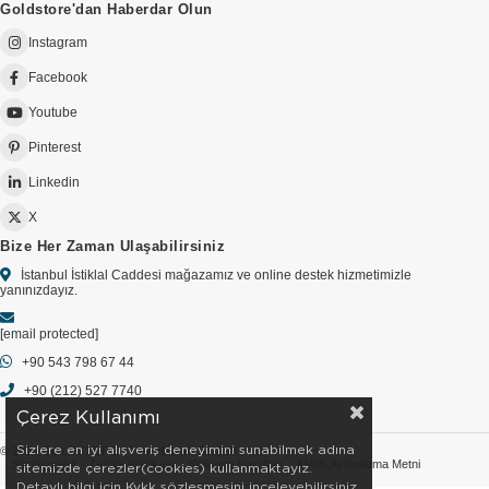
Goldstore'dan Haberdar Olun
Instagram
Facebook
Youtube
Pinterest
Linkedin
X
Bize Her Zaman Ulaşabilirsiniz
İstanbul İstiklal Caddesi mağazamız ve online destek hizmetimizle
yanınızdayız.
[email protected]
+90 543 798 67 44
+90 (212) 527 7740
Çerez Kullanımı
Sizlere en iyi alışveriş deneyimini sunabilmek adına
© 2026 GOLDSTORE - Tüm Hakları Saklıdır.
Sözleşmeler
Gizlilik Politikası
Kullanım Koşulları
KVKK Aydınlatma Metni
sitemizde çerezler(cookies) kullanmaktayız.
Detaylı bilgi için Kvkk sözleşmesini inceleyebilirsiniz.