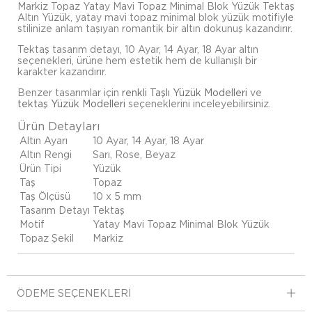
Markiz Topaz Yatay Mavi Topaz Minimal Blok Yüzük Tektaş
Altın Yüzük, yatay mavi topaz minimal blok yüzük motifiyle
stilinize anlam taşıyan romantik bir altın dokunuş kazandırır.
Tektaş tasarım detayı, 10 Ayar, 14 Ayar, 18 Ayar altın
seçenekleri, ürüne hem estetik hem de kullanışlı bir
karakter kazandırır.
Benzer tasarımlar için
renkli Taşlı Yüzük Modelleri
ve
tektaş Yüzük Modelleri
seçeneklerini inceleyebilirsiniz.
Ürün Detayları
Altın Ayarı
10 Ayar, 14 Ayar, 18 Ayar
Altın Rengi
Sarı, Rose, Beyaz
Ürün Tipi
Yüzük
Taş
Topaz
Taş Ölçüsü
10 x 5 mm
Tasarım Detayı
Tektaş
Motif
Yatay Mavi Topaz Minimal Blok Yüzük
Topaz Şekil
Markiz
ÖDEME SEÇENEKLERI