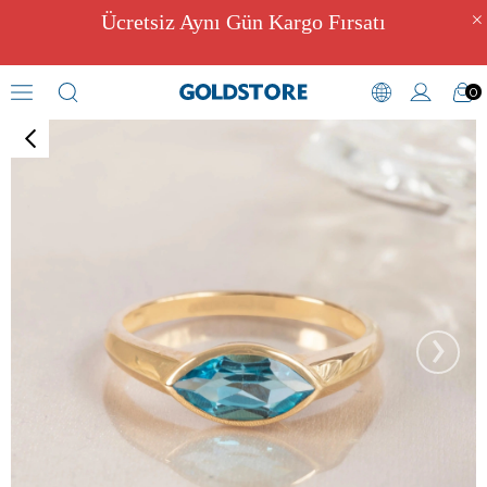
Ücretsiz Aynı Gün Kargo Fırsatı
0
Renkli Taşlı Yüzük Modelleri
›