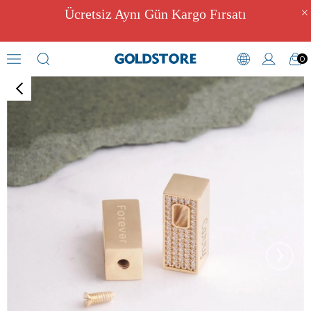
Ücretsiz Aynı Gün Kargo Fırsatı
0
Kül Hazneli Takılar
›