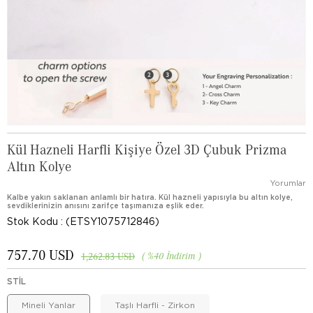
Kül Hazneli Harfli Kişiye Özel 3D Çubuk Prizma
Altın Kolye
Yorumlar
Kalbe yakın saklanan anlamlı bir hatıra. Kül hazneli yapısıyla bu altın kolye,
sevdiklerinizin anısını zarifçe taşımanıza eşlik eder.
Stok Kodu
(ETSY1075712846)
757.70 USD
%
40
İndirim
1,262.83 USD
STIL
Mineli Yanlar
Taşlı Harfli - Zirkon