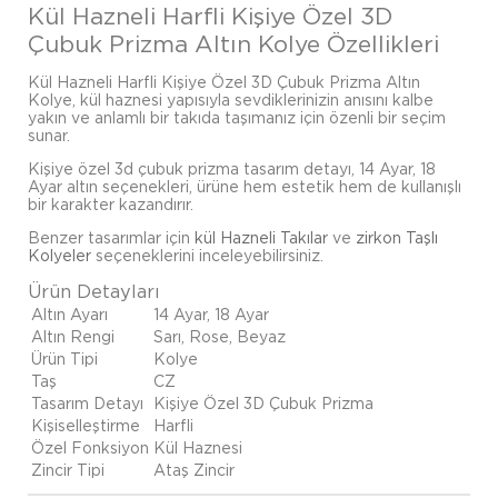
Kül Hazneli Harfli Kişiye Özel 3D
Çubuk Prizma Altın Kolye Özellikleri
Kül Hazneli Harfli Kişiye Özel 3D Çubuk Prizma Altın
Kolye, kül haznesi yapısıyla sevdiklerinizin anısını kalbe
yakın ve anlamlı bir takıda taşımanız için özenli bir seçim
sunar.
Kişiye özel 3d çubuk prizma tasarım detayı, 14 Ayar, 18
Ayar altın seçenekleri, ürüne hem estetik hem de kullanışlı
bir karakter kazandırır.
Benzer tasarımlar için
kül Hazneli Takılar
ve
zirkon Taşlı
Kolyeler
seçeneklerini inceleyebilirsiniz.
Ürün Detayları
Altın Ayarı
14 Ayar, 18 Ayar
Altın Rengi
Sarı, Rose, Beyaz
Ürün Tipi
Kolye
Taş
CZ
Tasarım Detayı
Kişiye Özel 3D Çubuk Prizma
Kişiselleştirme
Harfli
Özel Fonksiyon
Kül Haznesi
Zincir Tipi
Ataş Zincir