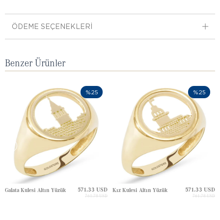
ÖDEME SEÇENEKLERI
Benzer Ürünler
%25
%25
571.33 USD
571.33 USD
Galata Kulesi Altın Yüzük
Kız Kulesi Altın Yüzük
761.78 USD
761.78 USD