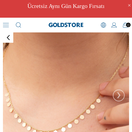
Ücretsiz Aynı Gün Kargo Fırsatı
0
Geometrik Kolyeler
›