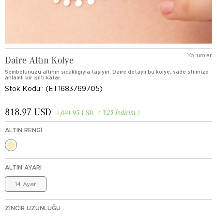
Yorumlar
Daire Altın Kolye
Sembolünüzü altının sıcaklığıyla taşıyın. Daire detaylı bu kolye, sade stilinize
anlamlı bir ışıltı katar.
Stok Kodu
(ET1683769705)
818.97 USD
%
25
İndirim
1,091.95 USD
ALTIN RENGI
ALTIN AYARI
14 Ayar
ZINCIR UZUNLUĞU