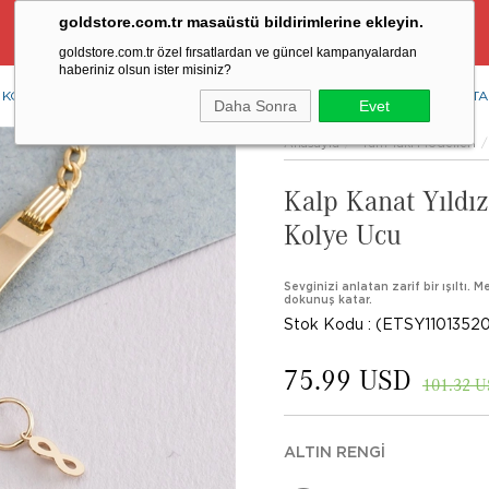
goldstore.com.tr masaüstü bildirimlerine ekleyin.
Ücretsiz Aynı Gün Kargo Fırsatı
goldstore.com.tr özel fırsatlardan ve güncel kampanyalardan
haberiniz olsun ister misiniz?
KOLYE
YÜZÜK
KÜPE
BİLEKLİK
RENKLİ TAŞLAR
PIRLANTA
Daha Sonra
Evet
Anasayfa
Tüm Takı Modelleri
Kalp Kanat Yıldı
Kolye Ucu
Sevginizi anlatan zarif bir ışıltı.
dokunuş katar.
Stok Kodu
(ETSY1101352
75.99 USD
101.32 
ALTIN RENGI