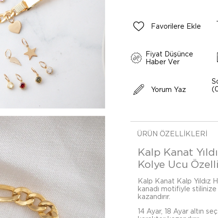
Favorilere Ekle
Fiyat Düşünce
Haber Ver
S
(
Yorum Yaz
ÜRÜN ÖZELLIKLERI
Kalp Kanat Yıld
Kolye Ucu Özelli
Kalp Kanat Kalp Yıldız 
kanadı motifiyle stiliniz
kazandırır.
14 Ayar, 18 Ayar altın se