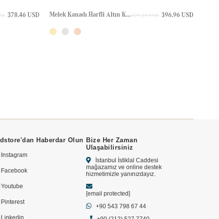
Melek Kanadı Harfli Altın Kolye
Melek
378.46 USD
396.96 USD
SD
529.29 USD
dstore'dan Haberdar Olun
Bize Her Zaman
Ulaşabilirsiniz
Instagram
İstanbul İstiklal Caddesi
mağazamız ve online destek
Facebook
hizmetimizle yanınızdayız.
Youtube
[email protected]
Pinterest
+90 543 798 67 44
Linkedin
+90 (212) 527 7740