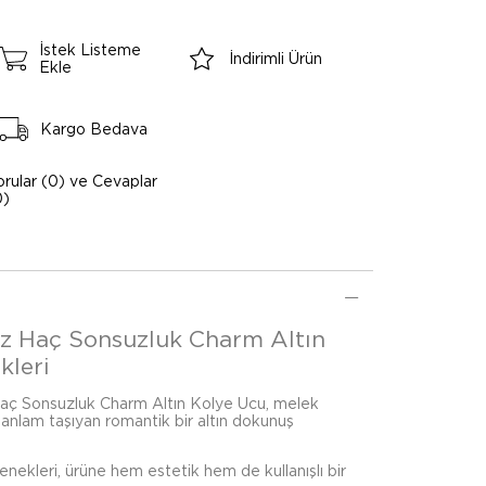
İstek Listeme
İndirimli Ürün
Ekle
Kargo Bedava
orular (0) ve Cevaplar
0)
ız Haç Sonsuzluk Charm Altın
kleri
Haç Sonsuzluk Charm Altın Kolye Ucu, melek
e anlam taşıyan romantik bir altın dokunuş
çenekleri, ürüne hem estetik hem de kullanışlı bir