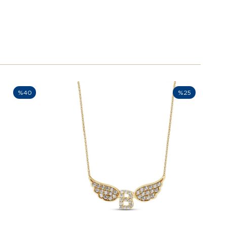
%40
%25