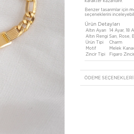
karakter kazandırır.
Benzer tasarımlar için
me
seçeneklerini inceleyebili
Ürün Detayları
Altın Ayarı
14 Ayar, 18 
Altın Rengi
Sarı, Rose,
Ürün Tipi
Charm
Motif
Melek Kana
Zincir Tipi
Figaro Zinci
ÖDEME SEÇENEKLERI