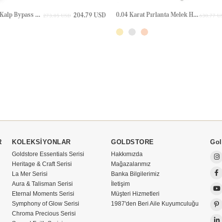
Melek Kanadı Kalp Bypass Altın Yüzük
0.04 Karat Pırlanta Melek Halo Altın Kolye
204.79 USD
273.05 USD
630.77 U
R
KOLEKSİYONLAR
GOLDSTORE
Gol
Goldstore Essentials Serisi
Hakkımızda
Heritage & Craft Serisi
Mağazalarımız
La Mer Serisi
Banka Bilgilerimiz
Aura & Talisman Serisi
İletişim
Eternal Moments Serisi
Müşteri Hizmetleri
Symphony of Glow Serisi
1987'den Beri Aile Kuyumculuğu
Chroma Precious Serisi