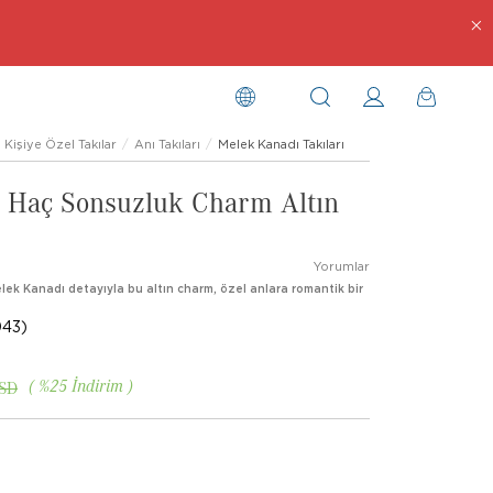
Kişiye Özel Takılar
Anı Takıları
Melek Kanadı Takıları
z Haç Sonsuzluk Charm Altın
Yorumlar
 Melek Kanadı detayıyla bu altın charm, özel anlara romantik bir
043)
%
25
İndirim
USD