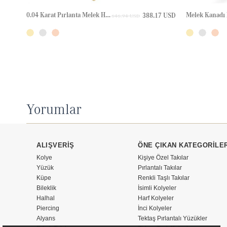
0.04 Karat Pırlanta Melek Halo Altın Kolye
388.17 USD
646.94 USD
Yorumlar
ALIŞVERİŞ
ÖNE ÇIKAN KATEGORİLE
Kolye
Kişiye Özel Takılar
Yüzük
Pırlantalı Takılar
Küpe
Renkli Taşlı Takılar
Bileklik
İsimli Kolyeler
Halhal
Harf Kolyeler
Piercing
İnci Kolyeler
Alyans
Tektaş Pırlantalı Yüzükler