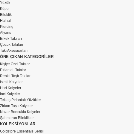
Yüzük
Küpe
Bileklik
Halhal
Piercing
Alyans
Erkek Takıları
Çocuk Takıları
Takı Aksesuarları
ÖNE ÇIKAN KATEGORİLER
Kişiye Özel Takılar
Pırlantalı Takılar
Renkli Taşlı Takılar
İsimli Kolyeler
Harf Kolyeler
İnci Kolyeler
Tektaş Pırlantalı Yüzükler
Zirkon Taşlı Kolyeler
Nazar Boncuklu Kolyeler
Şahmeran Bileklikler
KOLEKSİYONLAR
Goldstore Essentials Serisi