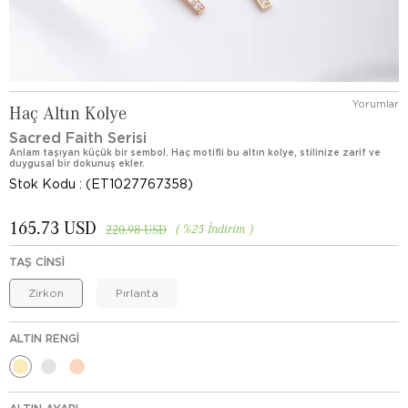
Yorumlar
Haç Altın Kolye
Sacred Faith Serisi
Anlam taşıyan küçük bir sembol. Haç motifli bu altın kolye, stilinize zarif ve
duygusal bir dokunuş ekler.
Stok Kodu
(ET1027767358)
165.73 USD
%
25
İndirim
220.98 USD
TAŞ CINSI
Zirkon
Pırlanta
ALTIN RENGI