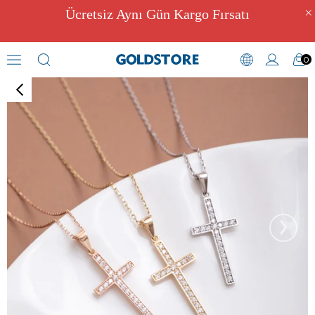
Ücretsiz Aynı Gün Kargo Fırsatı
0
Zirkon Taşlı Kolyeler
›